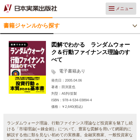
メニュー
書籍ジャンルから探す
図解でわかる ランダムウォー
ク＆行動ファイナンス理論のす
べて
電子書籍あり
発売日
2005.04.06
著者
田渕直也
判型
A5判/並製
ISBN
978-4-534-03894-4
価格
￥2,640(税込)
ランダムウォーク理論、行動ファイナンス理論など投資家を魅了し続
ける「市場理論(＝錬金術)」について、豊富な図解を用いて網羅的に
解説する他に類を見ない初めての実務書。金融実務家、一般投資家な