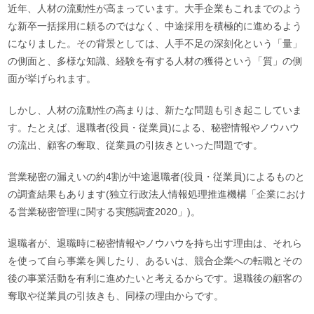
近年、人材の流動性が高まっています。大手企業もこれまでのよう
な新卒一括採用に頼るのではなく、中途採用を積極的に進めるよう
になりました。その背景としては、人手不足の深刻化という「量」
の側面と、多様な知識、経験を有する人材の獲得という「質」の側
面が挙げられます。
しかし、人材の流動性の高まりは、新たな問題も引き起こしていま
す。たとえば、退職者(役員・従業員)による、秘密情報やノウハウ
の流出、顧客の奪取、従業員の引抜きといった問題です。
営業秘密の漏えいの約4割が中途退職者(役員・従業員)によるものと
の調査結果もあります(独立行政法人情報処理推進機構「企業におけ
る営業秘密管理に関する実態調査2020」)。
退職者が、退職時に秘密情報やノウハウを持ち出す理由は、それら
を使って自ら事業を興したり、あるいは、競合企業への転職とその
後の事業活動を有利に進めたいと考えるからです。退職後の顧客の
奪取や従業員の引抜きも、同様の理由からです。