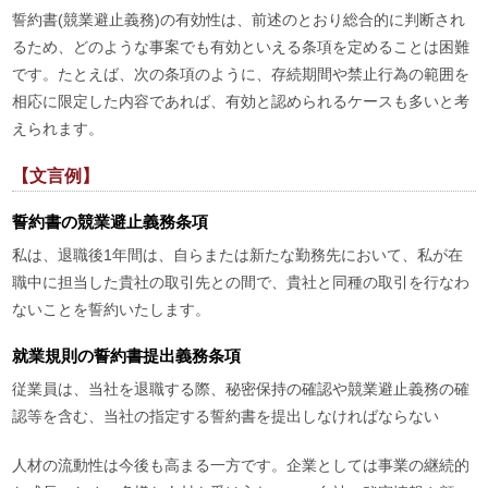
誓約書(競業避止義務)の有効性は、前述のとおり総合的に判断され
るため、どのような事案でも有効といえる条項を定めることは困難
です。たとえば、次の条項のように、存続期間や禁止行為の範囲を
相応に限定した内容であれば、有効と認められるケースも多いと考
えられます。
【文言例】
誓約書の競業避止義務条項
私は、退職後1年間は、自らまたは新たな勤務先において、私が在
職中に担当した貴社の取引先との間で、貴社と同種の取引を行なわ
ないことを誓約いたします。
就業規則の誓約書提出義務条項
従業員は、当社を退職する際、秘密保持の確認や競業避止義務の確
認等を含む、当社の指定する誓約書を提出しなければならない
人材の流動性は今後も高まる一方です。企業としては事業の継続的