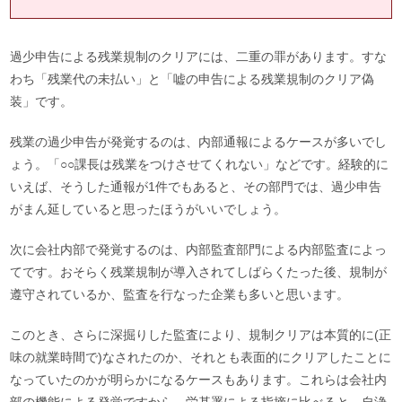
過少申告による残業規制のクリアには、二重の罪があります。すな
わち「残業代の未払い」と「嘘の申告による残業規制のクリア偽
装」です。
残業の過少申告が発覚するのは、内部通報によるケースが多いでし
ょう。「○○課長は残業をつけさせてくれない」などです。経験的に
いえば、そうした通報が1件でもあると、その部門では、過少申告
がまん延していると思ったほうがいいでしょう。
次に会社内部で発覚するのは、内部監査部門による内部監査によっ
てです。おそらく残業規制が導入されてしばらくたった後、規制が
遵守されているか、監査を行なった企業も多いと思います。
このとき、さらに深掘りした監査により、規制クリアは本質的に(正
味の就業時間で)なされたのか、それとも表面的にクリアしたことに
なっていたのかが明らかになるケースもあります。これらは会社内
部の機能による発覚ですから、労基署による指摘に比べると、自浄