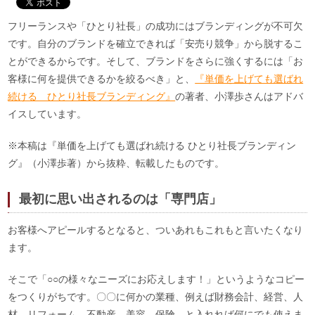
フリーランスや「ひとり社長」の成功にはブランディングが不可欠
です。自分のブランドを確立できれば「安売り競争」から脱するこ
とができるからです。そして、ブランドをさらに強くするには「お
客様に何を提供できるかを絞るべき」と、
『単価を上げても選ばれ
続ける ひとり社長ブランディング』
の著者、小澤歩さんはアドバ
イスしています。
※本稿は『単価を上げても選ばれ続ける ひとり社長ブランディン
グ』（小澤歩著）から抜粋、転載したものです。
最初に思い出されるのは「専門店」
お客様へアピールするとなると、ついあれもこれもと言いたくなり
ます。
そこで「○○の様々なニーズにお応えします！」というようなコピー
をつくりがちです。〇〇に何かの業種、例えば財務会計、経営、人
材、リフォーム、不動産、美容、保険…と入れれば何にでも使えま