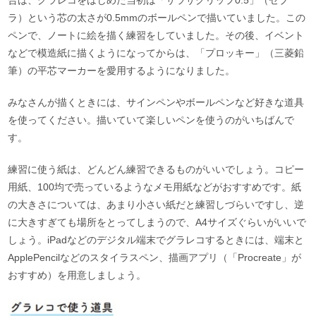
合は、グラレコをはじめた当初は「サラサクリップ0.5」（ゼブ
ラ）という芯の太さが0.5mmのボールペンで描いていました。この
ペンで、ノートに絵を描く練習をしていました。その後、イベント
などで模造紙に描くようになってからは、「プロッキー」（三菱鉛
筆）の平芯マーカーを愛用するようになりました。
みなさんが描くときには、サインペンやボールペンなど好きな道具
を使ってください。描いていて楽しいペンを使うのがいちばんで
す。
練習に使う紙は、どんどん練習できるものがいいでしょう。コピー
用紙、100均で売っているようなメモ用紙などがおすすめです。紙
の大きさについては、あまり小さい紙だと練習しづらいですし、逆
に大きすぎても場所をとってしまうので、A4サイズぐらいがいいで
しょう。iPadなどのデジタル端末でグラレコするときには、端末と
ApplePencilなどのスタイラスペン、描画アプリ（「Procreate」が
おすすめ）を用意しましょう。