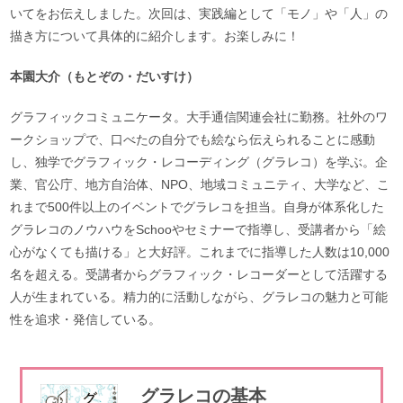
いてをお伝えしました。次回は、実践編として「モノ」や「人」の
描き方について具体的に紹介します。お楽しみに！
本園大介（もとぞの・だいすけ）
グラフィックコミュニケータ。大手通信関連会社に勤務。社外のワ
ークショップで、口べたの自分でも絵なら伝えられることに感動
し、独学でグラフィック・レコーディング（グラレコ）を学ぶ。企
業、官公庁、地方自治体、NPO、地域コミュニティ、大学など、こ
れまで500件以上のイベントでグラレコを担当。自身が体系化した
グラレコのノウハウをSchooやセミナーで指導し、受講者から「絵
心がなくても描ける」と大好評。これまでに指導した人数は10,000
名を超える。受講者からグラフィック・レコーダーとして活躍する
人が生まれている。精力的に活動しながら、グラレコの魅力と可能
性を追求・発信している。
グラレコの基本