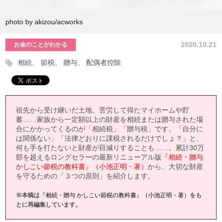
photo by akizou/acworks
2020.10.21
お金のことがわかる
相続
節税
贈与
配偶者控除
祖先から受け継いだ土地、苦労して得たマイホームや貯
蓄……家族から一定額以上の財産を相続または贈与された場
合にかかってくるのが「相続税」「贈与税」です。「自分に
は関係ない」「法律どおりに課税されるだけでしょ？」と、
何も手を打たないと財産が目減りすることも……。累計30万
部を超えるロングセラーの最新リニューアル版
『相続・贈与
かしこい節税の教科書』（小池正明・著）
から、大切な財産
を守るための「３つの原則」を紹介します。
※本稿は
『相続・贈与 かしこい節税の教科書』（小池正明・著）
をも
とに再編集しています。