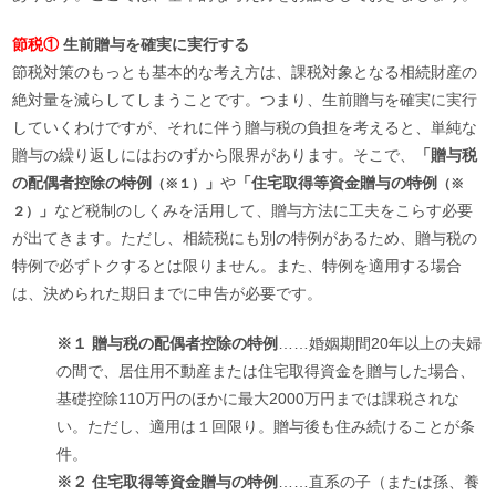
節税①
生前贈与を確実に実行する
節税対策のもっとも基本的な考え方は、課税対象となる相続財産の
絶対量を減らしてしまうことです。つまり、生前贈与を確実に実行
していくわけですが、それに伴う贈与税の負担を考えると、単純な
贈与の繰り返しにはおのずから限界があります。そこで、
「贈与税
の配偶者控除の特例
」
や
「住宅取得等資金贈与の特例
（※１）
（※
」
など税制のしくみを活用して、贈与方法に工夫をこらす必要
２）
が出てきます。ただし、相続税にも別の特例があるため、贈与税の
特例で必ずトクするとは限りません。また、特例を適用する場合
は、決められた期日までに申告が必要です。
※１ 贈与税の配偶者控除の特例
……婚姻期間20年以上の夫婦
の間で、居住用不動産または住宅取得資金を贈与した場合、
基礎控除110万円のほかに最大2000万円までは課税されな
い。ただし、適用は１回限り。贈与後も住み続けることが条
件。
※２ 住宅取得等資金贈与の特例
……直系の子（または孫、養