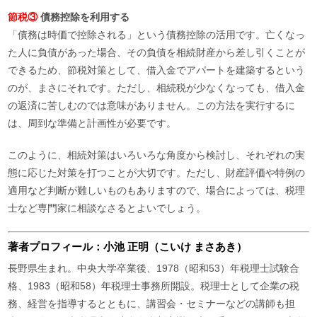
節税③
債務控除を利用する
「債務は時価で控除される」という債務控除の活用です。亡くなっ
た人に負債があった場合、その負債を相続財産から差し引くことが
できるため、節税対策として、借入金でアパートを建築するという
のが、まさにそれです。ただし、相続税が少なくなっても、借入金
の返済に苦しむのでは意味がありません。この方法を実行するに
は、周到な準備と計画性が必要です。
このように、相続対策はいろいろな角度から検討し、それぞれの実
態に応じた対策を打つことが大切です。ただし、財産評価や特例の
適用など判断が難しいものもありますので、場合によっては、税理
士など専門家に相談なさるとよいでしょう。
著者プロフィール：小池 正明（こいけ まさあき）
⻑野県⽣まれ。中央⼤学卒業後、1978（昭和53）年税理⼠試験合
格、1983（昭和58）年税理⼠事務所開設。税理⼠として企業の税
務、経営を指導するとともに、講習会・セミナーなどの講師も担