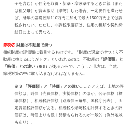
子を含む）が住宅を取得・新築・増改築するときに親（また
は祖父母）が資金援助（贈与）した場合、一定要件を満たせ
ば、暦年の基礎控除110万円に加えて最大1500万円までは課
税されない。ただし、非課税限度額は、住宅の種類や契約締
結日によって異なる。
節税②
財産は不動産で持つ
相続財産の評価額に着目するものです。「財産は現金で持つより不
動産に換えるほうがトク」といわれるのは、不動産の
「評価額」と
「時価」との違い
があるからで、こうした見方は、当然、
（※３）
節税対策の中に取り込まなければなりません。
※３ 「評価額」と「時価」との違い
……たとえば、土地の評
価額は、時価（売買価格、実勢価格）のほか、公示価格（標
準価格）、相続税評価額（路線価＝毎年、国税庁公表）、固
定資産税評価額がある。相続税や贈与税を計算するときの評
価額は、時価よりも低く見積もられるのが一般的（例外地域
もあり）。