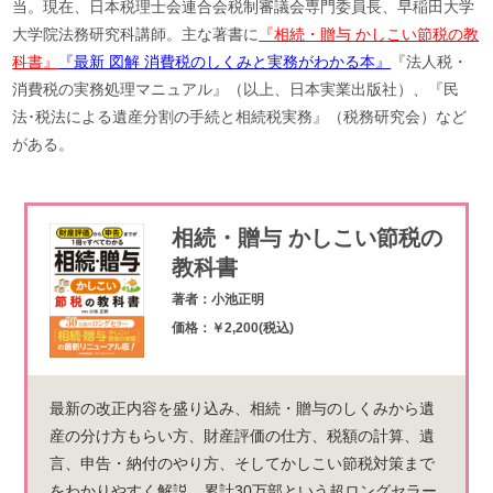
当。現在、⽇本税理⼠会連合会税制審議会専⾨委員⻑、早稲⽥⼤学
⼤学院法務研究科講師。主な著書に
『相続・贈与 かしこい節税の教
科書』
『最新 図解 消費税のしくみと実務がわかる本』
『法⼈税・
消費税の実務処理マニュアル』（以上、⽇本実業出版社）、『⺠
法･税法による遺産分割の⼿続と相続税実務』（税務研究会）など
がある。
相続・贈与 かしこい節税の
教科書
著者：小池正明
価格：￥2,200(税込)
最新の改正内容を盛り込み、相続・贈与のしくみから遺
産の分け方もらい方、財産評価の仕方、税額の計算、遺
言、申告・納付のやり方、そしてかしこい節税対策まで
をわかりやすく解説。累計30万部という超ロングセラー