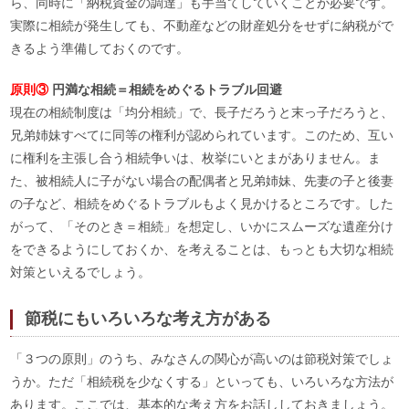
ら、同時に「納税資金の調達」も手当てしていくことが必要です。
実際に相続が発生しても、不動産などの財産処分をせずに納税がで
きるよう準備しておくのです。
原則③
円満な相続＝相続をめぐるトラブル回避
現在の相続制度は「均分相続」で、長子だろうと末っ子だろうと、
兄弟姉妹すべてに同等の権利が認められています。このため、互い
に権利を主張し合う相続争いは、枚挙にいとまがありません。ま
た、被相続人に子がない場合の配偶者と兄弟姉妹、先妻の子と後妻
の子など、相続をめぐるトラブルもよく見かけるところです。した
がって、「そのとき＝相続」を想定し、いかにスムーズな遺産分け
をできるようにしておくか、を考えることは、もっとも大切な相続
対策といえるでしょう。
節税にもいろいろな考え方がある
「３つの原則」のうち、みなさんの関心が高いのは節税対策でしょ
うか。ただ「相続税を少なくする」といっても、いろいろな方法が
あります。ここでは、基本的な考え方をお話ししておきましょう。