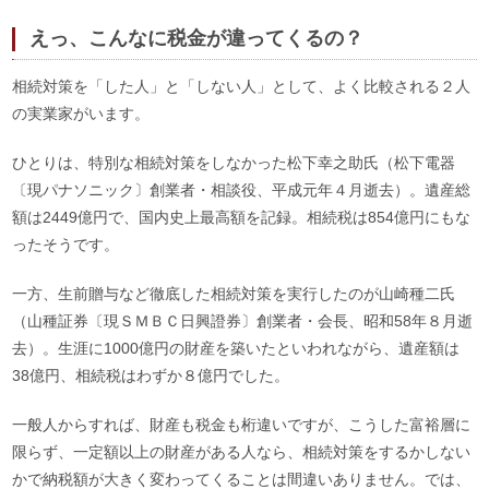
えっ、こんなに税金が違ってくるの？
相続対策を「した人」と「しない人」として、よく比較される２人
の実業家がいます。
ひとりは、特別な相続対策をしなかった松下幸之助氏（松下電器
〔現パナソニック〕創業者・相談役、平成元年４月逝去）。遺産総
額は2449億円で、国内史上最高額を記録。相続税は854億円にもな
ったそうです。
一方、生前贈与など徹底した相続対策を実行したのが山崎種二氏
（山種証券〔現ＳＭＢＣ日興證券〕創業者・会長、昭和58年８月逝
去）。生涯に1000億円の財産を築いたといわれながら、遺産額は
38億円、相続税はわずか８億円でした。
一般人からすれば、財産も税金も桁違いですが、こうした富裕層に
限らず、一定額以上の財産がある人なら、相続対策をするかしない
かで納税額が大きく変わってくることは間違いありません。では、