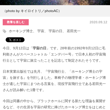
（photo by キイロイトリ／photoAC）
2020.09.12
教養を楽しむ
ホーキング博士
宇宙
宇宙の日
若田光一
今日、9月12日は「
宇宙の日
」です。28年前の1992年9月12日に毛
利衛さんがスペースシャトル「エンデバー号」で日本人初の宇宙飛
行士として宇宙に旅立ったことを記念して制定されたそうです。
日本実業出版社では先月、『宇宙飛行士、「ホーキング博士の宇
宙」を旅する』を刊行しました。車椅子の物理学者・ホーキング博
士が遺した宇宙にまつわる言葉を、現役宇宙飛行士である若田光一
さんが読み解いた1冊です。
今回は同書の中から、ブラックホールに関する新たな理論を展開す
るなど、その生涯を宇宙の研究に捧げたホーキング博士をはじめと