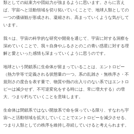
類としての結束力や団結力が強まるように思います。さらに言え
ば、宇宙へと活動領域を切り拓いていくことで、地球人類としての
一つの価値観が形成され、凝縮され、高まっていくような気がして
います。
我々は、宇宙の科学的な研究や開発を通じて、宇宙に対する洞察を
深めていくことで、我々自身やふるさとのこの青い惑星に対する理
解と愛といった感情も深まっていくように思うのです。
地球という閉鎖系に生命体が留まっていることは、エントロピー
（熱力学等で定義される状態量の一つ。系の乱雑さ・無秩序さ・不
規則さの度合を表す量で、物質や熱の出入りのない系ではエントロ
ピーは減少せず、不可逆変化をする時には、常に増大する）の増
大、つまり朽ちていくことを意味します。
生命体は閉鎖系ではない開放系で命を保っている限り、すなわち宇
宙へと活動領域を拡大していくことでエントロピーを減少させる、
つまり人類としての秩序を維持し存続していけると考えられます。