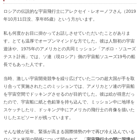
ロシアの伝説的な宇宙飛行士にアレクセイ・レオーノフさん（2019
年10月11日没、享年85歳）という方がいます。
私も何度かお目に掛かってお話しさせていただいたことがありま
す。とても温厚でオープンマインドな方でした。彼は人類初の宇宙
遊泳や、1975年のアメリカとの共同ミッション「アポロ・ソユーズ
テスト計画」では、ソ連（現ロシア）側の宇宙船ソユーズ19号の船
長でもあった人です。
当時、激しい宇宙開発競争を繰り広げていた二つの超大国が手を取
り合って実施されたこのミッションでは、アメリカとソ連の宇宙船
を宇宙空間でドッキングさせるのが目的でした。彼は絵が得意だっ
たので、宇宙船に紙と色鉛筆を持ち込んで、ミッション中に地球を
スケッチしたり、ドッキング中にアメリカの飛行士の肖像を描いた
りしたエピソードが残っています。
そんな彼が近年、緊張が高まる国際情勢の中で再び冷え込んでいる
ロシアと米国の関係について聞かれて、「
宇宙飛行士の間に国境が