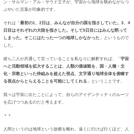
ン・サルマン・アル・サウド王子が、宇宙から地球を眺めながらつ
ぶやいた言葉が印象的です。
それは「
最初の1、2日は、みんなが自分の国を指さしていた。3、4
日目はそれぞれの大陸を指さした。そして5日目にはみんな黙って
しまった。そこにはたった一つの地球しかなかった
」というもので
した。
彼ら二人が共通して言っていることを私なりに解釈すれば、「
宇宙
へと活動領域を拡大することは、人類の価値観を、国・人種・文
化・宗教といった枠組みを超えた視点、文字通り地球全体を俯瞰す
る視点からとらえることを可能にしてくれる
」ということです。
我々は宇宙に出たことによって、自らのアイデンティティのルーツ
を広げつつあるのだと考えます。
＊＊
人間というのは地球という故郷を離れ、遠くに行けば行くほど、人