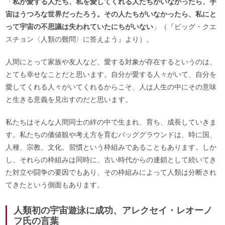
「
私が愛する人たち、私を愛してくれる人たちがいなかったら、宇
宙はうつろな世界だったろう。その人たちがいなかったら、私にと
って宇宙の不思議は失われていたにちがいない
」（『ビッグ・クエ
スチョン〈人類の難問〉に答えよう』より）。
人間にとって家族や友人など、愛する対象が存在するというのは、
とても幸せなことだと思います。自分が愛する人々がいて、自分を
愛してくれる人々がいてくれるからこそ、人は人生の中にその意味
と生きる意義を見出すのだと思います。
私たちはそんな人間同士の絆の中で生まれ、育ち、成長していきま
す。私たちの価値観や考え方を育むバッググラウンドは、時に国、
人種、宗教、文化、習慣という枠組みであることもあります。しか
し、それらの枠組みは同時に、古い時代からの連鎖として続いてき
た対立や闘争の要因でもあり、その枠組みによって人類は分断され
てきたという側面もあります。
人類初の宇宙遊泳に成功、アレクセイ・レオーノ
フ氏の言葉