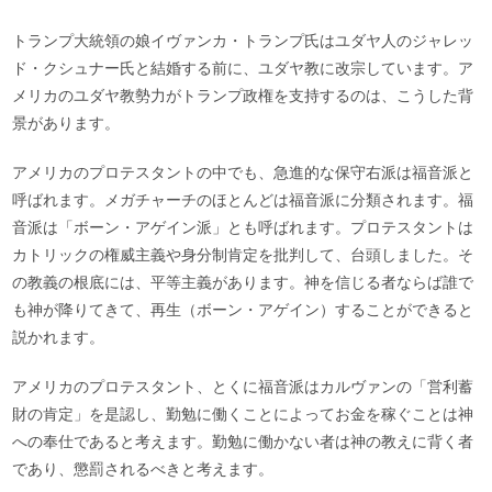
トランプ大統領の娘イヴァンカ・トランプ氏はユダヤ人のジャレッ
ド・クシュナー氏と結婚する前に、ユダヤ教に改宗しています。ア
メリカのユダヤ教勢力がトランプ政権を支持するのは、こうした背
景があります。
アメリカのプロテスタントの中でも、急進的な保守右派は福音派と
呼ばれます。メガチャーチのほとんどは福音派に分類されます。福
音派は「ボーン・アゲイン派」とも呼ばれます。プロテスタントは
カトリックの権威主義や身分制肯定を批判して、台頭しました。そ
の教義の根底には、平等主義があります。神を信じる者ならば誰で
も神が降りてきて、再生（ボーン・アゲイン）することができると
説かれます。
アメリカのプロテスタント、とくに福音派はカルヴァンの「営利蓄
財の肯定」を是認し、勤勉に働くことによってお金を稼ぐことは神
への奉仕であると考えます。勤勉に働かない者は神の教えに背く者
であり、懲罰されるべきと考えます。