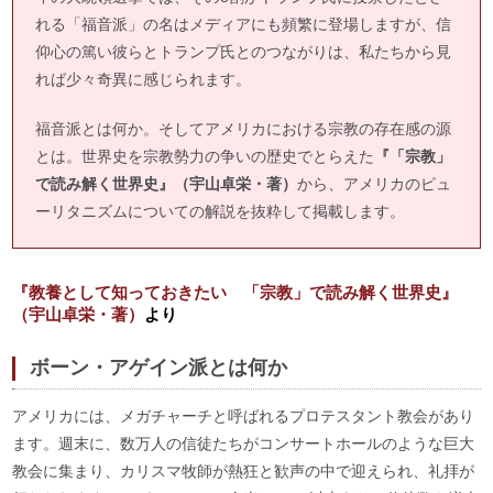
れる「福音派」の名はメディアにも頻繁に登場しますが、信
仰心の篤い彼らとトランプ氏とのつながりは、私たちから見
れば少々奇異に感じられます。
福音派とは何か。そしてアメリカにおける宗教の存在感の源
とは。世界史を宗教勢力の争いの歴史でとらえた
『「宗教」
で読み解く世界史』（宇山卓栄・著）
から、アメリカのピュ
ーリタニズムについての解説を抜粋して掲載します。
『教養として知っておきたい 「宗教」で読み解く世界史』
（宇山卓栄・著）
より
ボーン・アゲイン派とは何か
アメリカには、メガチャーチと呼ばれるプロテスタント教会があり
ます。週末に、数万人の信徒たちがコンサートホールのような巨大
教会に集まり、カリスマ牧師が熱狂と歓声の中で迎えられ、礼拝が