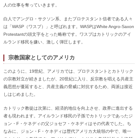
人の仕事を奪っていきます。
白人でアングロ・サクソン系、またプロテスタント信者である人々
は「WASP（ワスプ）」と呼ばれます。WASPはWhite Angro-Saxon
Protestantの頭文字をとった略称です。ワスプはカトリックのアイ
ルランド移民を嫌い、激しく弾圧します。
宗教国家としてのアメリカ
このように、19世紀、アメリカでは、プロテスタントとカトリック
の宗教対立が続きましたが、20世紀に入り、反宗教を唱える共産主
義思想が蔓延すると、共産主義の脅威に対抗するため、両派は接近
しはじめました。
カトリック教徒は次第に、経済的地位を向上させ、政界に進出する
者も現われます。アイルランド移民の子孫でカトリックであったジ
ョン・F・ケネディの父ジョセフ・ケネディはその代表でした。ち
なみに、ジョン・F・ケネディは歴代アメリカ大統領の中で、唯一