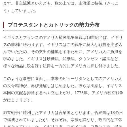
ます。非主流派といえども、数の上では、主流派に拮
抗（
きっこ
う）していました。
プロテスタントとカトリックの勢力分布
イギリスとフランスのアメリカ植民地争奪戦は18世紀半ば、イギリ
スの勝利に終わります。イギリスはこの戦争に莫大な戦費を注ぎ込
んでいたため、その支出の補填をするために、アメリカ人に負担を
求めました。イギリスは砂糖法、印紙法、タウンゼント諸法など、
様々な物品に税を課す法律を一方的にアメリカに押し付けました。
このような事態に直面し、本来のピューリタンとしてのアメリカ人
の反骨精神が、再び覚醒しはじめました。彼らは団結し、イギリス
本国の支配を排除するべく立ち上がり、1775年、アメリカ独立戦争
がはじまります。
独立戦争に勝利したアメリカは合衆国となります。合衆国は13の州
で構成されていましたが、それぞれ、宗派が異なり、政治的な主張
も異なっていました。イギリス系、スペイン系、フランス系、混血