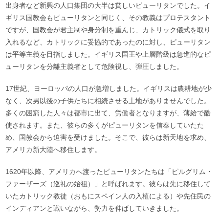
出身者など新興の人口集団の大半は貧しいピューリタンでした。イ
ギリス国教会もピューリタンと同じく、その教義はプロテスタント
ですが、国教会が君主制や身分制を重んじ、カトリック儀式を取り
入れるなど、カトリックに妥協的であったのに対し、ピューリタン
は平等主義を目指しました。イギリス国王や上層階級は急進的なピ
ューリタンを分離主義者として危険視し、弾圧しました。
17世紀、ヨーロッパの人口が急増しました。イギリスは農耕地が少
なく、次男以後の子供たちに相続させる土地がありませんでした。
多くの困窮した人々は都市に出て、労働者となりますが、薄給で酷
使されます。また、彼らの多くがピューリタンを信奉していたた
め、国教会から迫害を受けました。そこで、彼らは新天地を求め、
アメリカ新大陸へ移住します。
1620年以降、アメリカへ渡ったピューリタンたちは「ピルグリム・
ファーザーズ（巡礼の始祖）」と呼ばれます。彼らは先に移住して
いたカトリック教徒（おもにスペイン人の入植による）や先住民の
インディアンと戦いながら、勢力を伸ばしていきました。