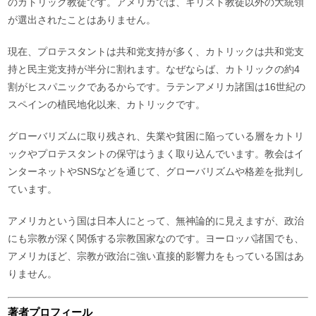
のカトリック教徒です。アメリカでは、キリスト教徒以外の大統領
が選出されたことはありません。
現在、プロテスタントは共和党支持が多く、カトリックは共和党支
持と民主党支持が半分に割れます。なぜならば、カトリックの約4
割がヒスパニックであるからです。ラテンアメリカ諸国は16世紀の
スペインの植民地化以来、カトリックです。
グローバリズムに取り残され、失業や貧困に陥っている層をカトリ
ックやプロテスタントの保守はうまく取り込んでいます。教会はイ
ンターネットやSNSなどを通じて、グローバリズムや格差を批判し
ています。
アメリカという国は日本人にとって、無神論的に見えますが、政治
にも宗教が深く関係する宗教国家なのです。ヨーロッパ諸国でも、
アメリカほど、宗教が政治に強い直接的影響力をもっている国はあ
りません。
著者プロフィール