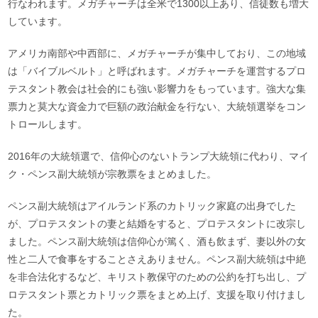
行なわれます。メガチャーチは全米で1300以上あり、信徒数も増大
しています。
アメリカ南部や中西部に、メガチャーチが集中しており、この地域
は「バイブルベルト」と呼ばれます。メガチャーチを運営するプロ
テスタント教会は社会的にも強い影響力をもっています。強大な集
票力と莫大な資金力で巨額の政治献金を行ない、大統領選挙をコン
トロールします。
2016年の大統領選で、信仰心のないトランプ大統領に代わり、マイ
ク・ペンス副大統領が宗教票をまとめました。
ペンス副大統領はアイルランド系のカトリック家庭の出身でした
が、プロテスタントの妻と結婚をすると、プロテスタントに改宗し
ました。ペンス副大統領は信仰心が篤く、酒も飲まず、妻以外の女
性と二人で食事をすることさえありません。ペンス副大統領は中絶
を非合法化するなど、キリスト教保守のための公約を打ち出し、プ
ロテスタント票とカトリック票をまとめ上げ、支援を取り付けまし
た。