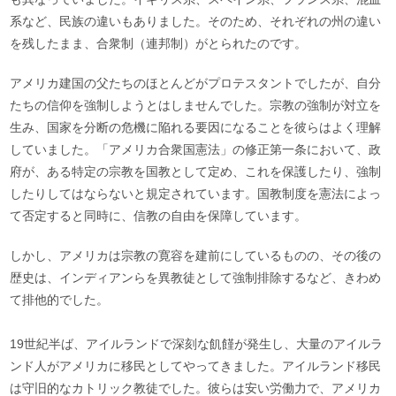
系など、民族の違いもありました。そのため、それぞれの州の違い
を残したまま、合衆制（連邦制）がとられたのです。
アメリカ建国の父たちのほとんどがプロテスタントでしたが、自分
たちの信仰を強制しようとはしませんでした。宗教の強制が対立を
生み、国家を分断の危機に陥れる要因になることを彼らはよく理解
していました。「アメリカ合衆国憲法」の修正第一条において、政
府が、ある特定の宗教を国教として定め、これを保護したり、強制
したりしてはならないと規定されています。国教制度を憲法によっ
て否定すると同時に、信教の自由を保障しています。
しかし、アメリカは宗教の寛容を建前にしているものの、その後の
歴史は、インディアンらを異教徒として強制排除するなど、きわめ
て排他的でした。
19世紀半ば、アイルランドで深刻な飢饉が発生し、大量のアイルラ
ンド人がアメリカに移民としてやってきました。アイルランド移民
は守旧的なカトリック教徒でした。彼らは安い労働力で、アメリカ