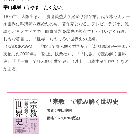
宇山卓栄（うやま たくえい）
1975年、大阪生まれ。慶應義塾大学経済学部卒業。代々木ゼミナー
ル世界史科講師を務めたのち、著作家となる。テレビ、ラジオ、雑
誌など各メディアで、時事問題を歴史の視点でわかりやすく解説。
おもな著書に、『世界一おもしろい世界史の授業』
（KADOKAWA）、『経済で読み解く世界史』『朝鮮属国史─中国が
支配した2000年』（以上、扶桑社）、『「民族」で読み解く世界
史』『「王室」で読み解く世界史』（以上、日本実業出版社）など
がある。
「宗教」で読み解く世界史
著者：宇山卓栄
価格：￥1,870(税込)