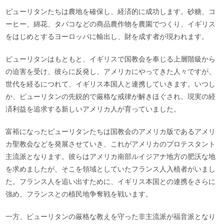
ピューリタンたちは農地を確保し、経済的に成功します。砂糖、コ
ーヒー、綿花、タバコなどの商品農作物を農園でつくり、イギリス
をはじめとするヨーロッパに輸出し、財を成す者が現われます。
ピューリタンはもともと、イギリスで国教会を奉じる上層階級から
の迫害を受け、彼らに反発し、アメリカにやってきた人々ですが、
世代を経るにつれて、イギリス本国人と連携していきます。いつし
か、ピューリタンの先鋭的で厳格な戒律が解きほぐされ、現実の経
済利益を追求する新しいアメリカ人が育っていました。
富裕になったピューリタンたちは国教会のアメリカ版であるアメリ
カ聖教会などを発展させていき、これがアメリカのプロテスタント
主流派となります。彼らはアメリカ南部ルイジアナ地方の肥沃な地
を求めましたが、そこを領域としていたフランス人入植者がいまし
た。フランス人を追い出すために、イギリス本国との連携をさらに
強め、フランスとの植民地争奪戦を戦います。
一方、ピューリタンの厳格な教えを守った非主流派が福音派となり