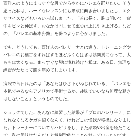
西洋人のようにまっすぐな脚でかろやかにバレエを踊りたい。そう
思った私は、ハードなレッスンにも果敢に向き合いましたし、エク
ササイズなどもいろいろ試しました。「首は長く、胸は開いて、背
中をピンと伸ばす。おなかは凹ませて重心は上に引き上げる」など
の、「バレエの基本姿勢」を保つように心がけました。
でも、どうしても、西洋人のバレリーナとは違う。トレーニングや
バレエのお稽古をすればするほどふくらはぎは筋肉質になって、太
ももは太くなる。まっすぐな脚に憧れ続けた私は、ある日、無理な
練習がたたって膝を痛めてしまいます。
病院で言われたのは「あなたはひざ下がねじれている」「バレエを
本気でやるならアメリカで手術するか、趣味でいいなら無理な動き
はしないこと」というものでした。
ショックでした。あんなに練習した結果が「プロのバレリーナ」に
なれなくなるケガを招くなんて。けれどこの怪我が転機になりまし
た。トレーナーについてリハビリをし、また結婚や出産を経たこと
で、私の興味はだんだんと解剖学的なことへ移っていったのです。