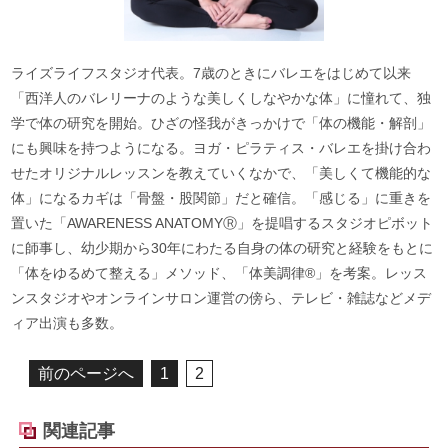
ライズライフスタジオ代表。7歳のときにバレエをはじめて以来
「西洋人のバレリーナのような美しくしなやかな体」に憧れて、独
学で体の研究を開始。ひざの怪我がきっかけで「体の機能・解剖」
にも興味を持つようになる。ヨガ・ピラティス・バレエを掛け合わ
せたオリジナルレッスンを教えていくなかで、「美しくて機能的な
体」になるカギは「骨盤・股関節」だと確信。「感じる」に重きを
置いた「AWARENESS ANATOMYⓇ」を提唱するスタジオピボット
に師事し、幼少期から30年にわたる自身の体の研究と経験をもとに
「体をゆるめて整える」メソッド、「体美調律®︎」を考案。レッス
ンスタジオやオンラインサロン運営の傍ら、テレビ・雑誌などメデ
ィア出演も多数。
前のページへ
1
2
関連記事