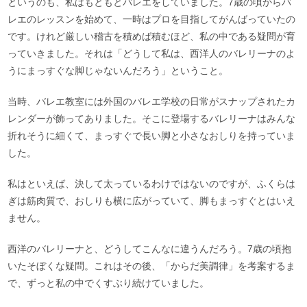
というのも、私はもともとバレエをしていました。7歳の頃からバ
レエのレッスンを始めて、一時はプロを目指してがんばっていたの
です。けれど厳しい稽古を積めば積むほど、私の中である疑問が育
っていきました。それは「どうして私は、西洋人のバレリーナのよ
うにまっすぐな脚じゃないんだろう」ということ。
当時、バレエ教室には外国のバレエ学校の日常がスナップされたカ
レンダーが飾ってありました。そこに登場するバレリーナはみんな
折れそうに細くて、まっすぐで長い脚と小さなおしりを持っていま
した。
私はといえば、決して太っているわけではないのですが、ふくらは
ぎは筋肉質で、おしりも横に広がっていて、脚もまっすぐとはいえ
ません。
西洋のバレリーナと、どうしてこんなに違うんだろう。7歳の頃抱
いたそぼくな疑問。これはその後、「からだ美調律」を考案するま
で、ずっと私の中でくすぶり続けていました。