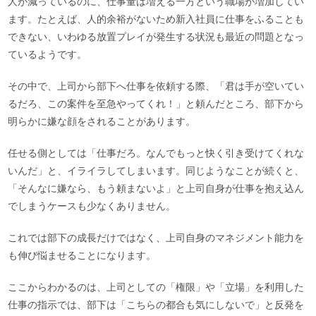
人が減っているのに、仕事量は増える一方という職場が増加してい
ます。たとえば、人的余裕がないため新入社員に仕事をふることも
できない、いわゆる放置プレイが発生する状況も最近の問題となっ
ているようです。
その中で、上司から部下へ仕事を依頼する際、「君は手が空いてい
るだろ、この案件を至急やってくれ！」と頼んだところ、部下から
明らかに嫌な顔をされることがあります。
任せる側としては「仕事だろ。なんでもっと快く引き受けてくれな
いんだ」と、イライラしてしまいます。同じようなことが続くと、
「そんなに嫌なら、もう頼まないよ」と上司自身が仕事を抱え込ん
でしまうケースも少なくありません。
これでは部下の成長だけではなく、上司自身のマネジメント能力を
も伸び悩ませることになります。
ここからわかるのは、上司としての「権限」や「立場」を利用した
仕事の指示では、部下は「こちらの都合も気にしないで」と反発を