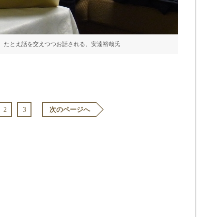
、たとえ話を交えつつお話される、安達裕哉氏
2
3
次のページへ