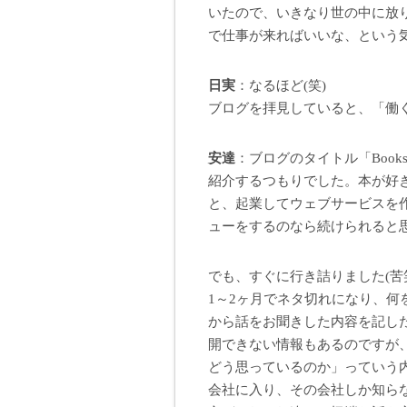
いたので、いきなり世の中に放
で仕事が来ればいいな、という気
日実
：なるほど(笑)
ブログを拝見していると、「働
安達
：ブログのタイトル「Book
紹介するつもりでした。本が好
と、起業してウェブサービスを
ューをするのなら続けられると
でも、すぐに行き詰りました(苦
1～2ヶ月でネタ切れになり、
から話をお聞きした内容を記し
開できない情報もあるのですが
どう思っているのか」っていう
会社に入り、その会社しか知ら