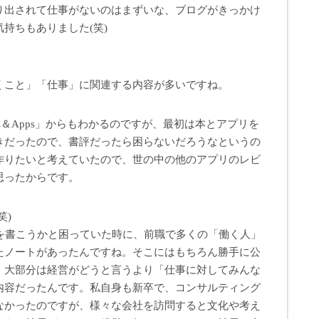
り出されて仕事がないのはまずいな、ブログがきっかけ
持ちもありました(笑)
くこと」「仕事」に関連する内容が多いですね。
s＆Apps」からもわかるのですが、最初は本とアプリを
きだったので、書評だったら困らないだろうなというの
作りたいと考えていたので、世の中の他のアプリのレビ
思ったからです。
笑)
何を書こうかと困っていた時に、前職で多くの「働く人」
たノートがあったんですね。そこにはもちろん勝手に公
、大部分は経営がどうと言うより「仕事に対してみんな
内容だったんです。私自身も新卒で、コンサルティング
なかったのですが、様々な会社を訪問すると文化や考え