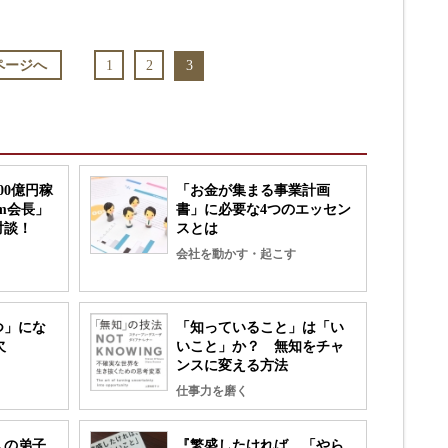
3
ページへ
1
2
00億円稼
「お金が集まる事業計画
om会長」
書」に必要な4つのエッセン
対談！
スとは
会社を動かす・起こす
つ」にな
「知っていること」は「い
欠
いこと」か？ 無知をチャ
ンスに変える方法
仕事力を磨く
人の弟子
『繁盛したければ、「やら