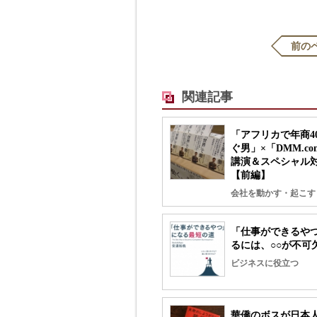
前の
関連記事
「アフリカで年商4
ぐ男」×「DMM.c
講演＆スペシャル
【前編】
会社を動かす・起こす
「仕事ができるや
るには、○○が不可
ビジネスに役立つ
華僑のボスが日本