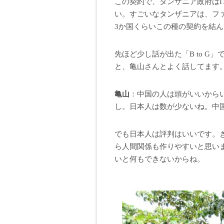
この契約で、タンザニア政府はI
い。すごいなタンザニアは、フ
3か国くらいこの種の契約を結
先ほど少し話が出た「B to 
と、亀山さんとよく話してます
亀山
：中国の人は頭がいいから
し。日本人は数が少ないね。中国
でも日本人は評判はいいです。
ら人間関係も作りやすいと思い
いと何もできないからね。