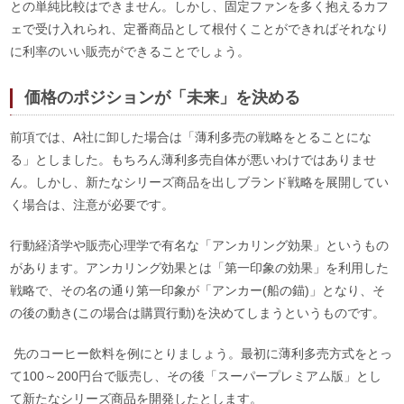
との単純比較はできません。しかし、固定ファンを多く抱えるカフ
ェで受け入れられ、定番商品として根付くことができればそれなり
に利率のいい販売ができることでしょう。
価格のポジションが「未来」を決める
前項では、A社に卸した場合は「薄利多売の戦略をとることにな
る」としました。もちろん薄利多売自体が悪いわけではありませ
ん。しかし、新たなシリーズ商品を出しブランド戦略を展開してい
く場合は、注意が必要です。
行動経済学や販売心理学で有名な「アンカリング効果」というもの
があります。アンカリング効果とは「第一印象の効果」を利用した
戦略で、その名の通り第一印象が「アンカー(船の錨)」となり、そ
の後の動き(この場合は購買行動)を決めてしまうというものです。
先のコーヒー飲料を例にとりましょう。最初に薄利多売方式をとっ
て100～200円台で販売し、その後「スーパープレミアム版」とし
て新たなシリーズ商品を開発したとします。