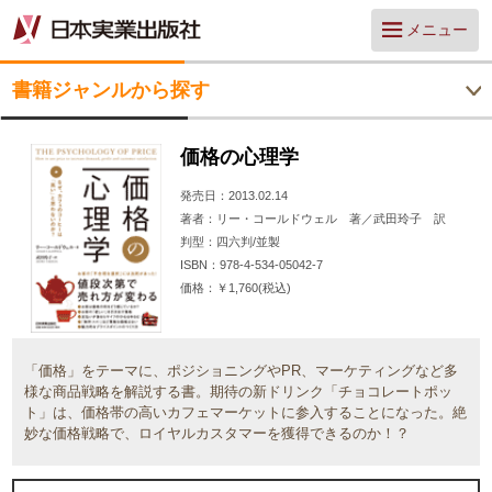
メニュー
書籍ジャンルから探す
価格の心理学
発売日
2013.02.14
著者
リー・コールドウェル 著／武田玲子 訳
判型
四六判/並製
ISBN
978-4-534-05042-7
価格
￥1,760(税込)
「価格」をテーマに、ポジショニングやPR、マーケティングなど多
様な商品戦略を解説する書。期待の新ドリンク「チョコレートポッ
ト」は、価格帯の高いカフェマーケットに参入することになった。絶
妙な価格戦略で、ロイヤルカスタマーを獲得できるのか！？