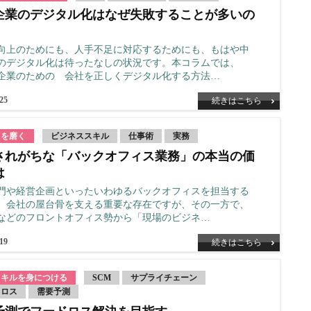
企業のデジタル化はなぜ失敗することが多いの
向上のためにも、人手不足に対応するためにも、もはや中
のデジタル化は待ったなしの状況です。本コラムでは、
企業のための 会社を正しくデジタル化する方法…
.25
続きはこちら
力を磨く
ビジネススキル
仕事術
実務
されがちな「バックオフィス業務」の本当の価
は
門や経営企画といったいわゆるバックオフィスを担当する
、会社の屋台骨を支える重要な存在ですが、その一方で、
などのフロントオフィス勢から「現場のビジネ…
.19
続きはこちら
スキルを身につける
SCM
サプライチェーン
ドロス
需要予測