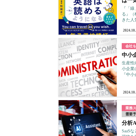
は一
『「線
る』（
きた人
2024.10
会社
中小
生産性
小企業
『中小
2024.10
業務
需要
分析
Saa