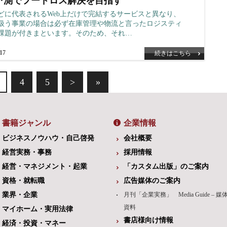
予測でフードロス解決を目指す
Sなどに代表されるWeb上だけで完結するサービスと異なり、
扱う事業の場合は必ず在庫管理や物流と言ったロジスティ
課題が付きまといます。そのため、それ…
.17
続きはこちら
4
5
>
»
書籍ジャンル
企業情報
ビジネスノウハウ・自己啓発
会社概要
経営実務・事務
採用情報
経営・マネジメント・起業
「カスタム出版」のご案内
資格・就転職
広告媒体のご案内
業界・企業
月刊「企業実務」 Media Guide – 媒
資料
マイホーム・実用法律
書店様向け情報
経済・投資・マネー