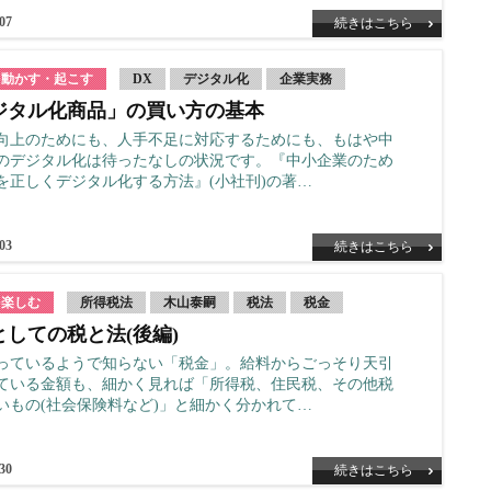
.07
続きはこちら
を動かす・起こす
DX
デジタル化
企業実務
ジタル化商品」の買い方の基本
向上のためにも、人手不足に対応するためにも、もはや中
のデジタル化は待ったなしの状況です。『中小企業のため
を正しくデジタル化する方法』(小社刊)の著…
.03
続きはこちら
を楽しむ
所得税法
木山泰嗣
税法
税金
としての税と法(後編)
っているようで知らない「税金」。給料からごっそり天引
ている金額も、細かく見れば「所得税、住民税、その他税
いもの(社会保険料など)」と細かく分かれて…
.30
続きはこちら