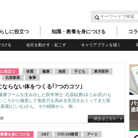
らしに役立つ
知識・教養を身につける
コラ
つける
会社を動かす・起こす
キャリアプランを描く
しに役立つ
体質
健康
免疫
子ども
東洋医学
石原新菜
食事
にならない体をつくる｢7つのコツ｣
健康ブームを生み出した医学博士･石原結實(ゆうみ)氏のも
いころから徹底して免疫力を高める生活をおくってきた医
原新菜(にいな)さん。その経験から、病…
.20
続きはこちら
・教養を身につける
ART
STEAM教育
アート