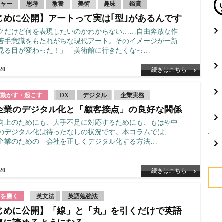
チャー
思考
教養
美術
趣味
鑑賞
じめに公開】アートって実は｢型｣があるんです
クだけど何を表現したいのかわからない……自由奔放な作
苦手意識をもたれがちな現代アート。そのイメージが一新
見る目が変わった！」「美術館に行きたくなっ…
.20
続きはこちら
を動かす・起こす
DX
デジタル
企業実務
企業のデジタル化と「顧客接点」の良好な関係
向上のためにも、人手不足に対応するためにも、もはや中
のデジタル化は待ったなしの状況です。本コラムでは、
企業のための 会社を正しくデジタル化する方法…
.20
続きはこちら
力を磨く
英文法
英語勉強法
じめに公開】「線」と「丸」を引くだけで英語