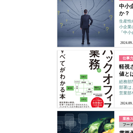
中小
か？
生産性
小企業
『中小
2024.09
仕事
軽視
値と
総務部
部署は
営業部
2024.09
業務
フー