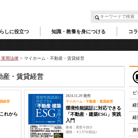
らしに役立つ
知識・教養を身につける
コラ
・実用法律
マイホーム・不動産・賃貸経営
動産・賃貸経営
ビ
2024.11.29 発売
貸経営
マイホーム・不動産・賃貸経営
経
環境性能認証に対応できる
これから
「不動産・建築ESG」実践
経
入門
著者
尾熨斗啓介
資
価格
￥2,970(税込)