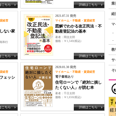
業
はこちら
詳細はこちら
経
2021.07.31 発売
貸経営
マイホーム・不動産・賃貸経営
マ
図解でわかる改正民法・不
しない家
動産登記法の基本
著者
岡信太郎
価格
￥1,540(税込)
印南和行
教
はこちら
詳細はこちら
サ
2020.01.30 発売
そ
貸経営
マイホーム・不動産・賃貸経営
電子書籍あり
フェッシ
住宅ローンで「絶対に損し
たくない人」が読む本
著者
千日太郎
価格
￥1,650(税込)
はこちら
詳細はこちら