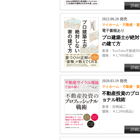
詳細
2022.08.20 発売
マイホーム・不動産・賃
電子書籍あり
プロ建築士が絶対
の建て方
著者
YouTube不動産
価格
￥1,760(税込)
詳細
2020.03.19 発売
マイホーム・不動産・賃
不動産投資のプロ
ョナル戦術
著者
吉崎誠二
価格
￥2,200(税込)
詳細