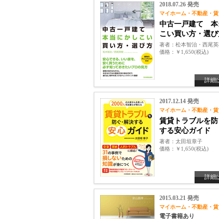
2018.07.26 発売
マイホーム・不動産・賃
中古一戸建て 本
こい買い方・選び
著者
松本智治・西尾英
価格
￥1,650(税込)
詳細
2017.12.14 発売
マイホーム・不動産・賃
賃貸トラブルを防
する安心ガイド
著者
太田垣章子
価格
￥1,650(税込)
詳細
2015.03.21 発売
マイホーム・不動産・賃
電子書籍あり