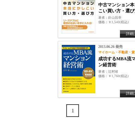
中古マンション本
こい買い方・選び
著者
針山昌幸
価格
￥1,540(税込)
詳細
2013.06.26 発売
マイホーム・不動産・賃
成功するMBA流
ン経営術
著者
辻村竣
価格
￥1,760(税込)
詳細
1