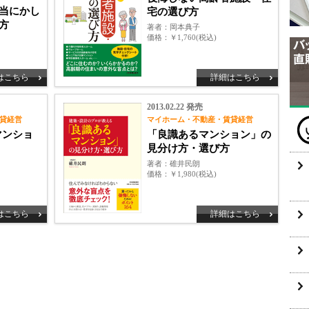
当にかし
宅の選び方
方
著者
岡本典子
価格
￥1,760(税込)
はこちら
詳細はこちら
2013.02.22 発売
貸経営
マイホーム・不動産・賃貸経営
マンショ
「良識あるマンション」の
見分け方・選び方
著者
碓井民朗
価格
￥1,980(税込)
はこちら
詳細はこちら