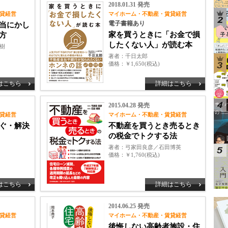
2018.01.31 発売
貸経営
マイホーム・不動産・賃貸経営
電子書籍あり
当にかし
家を買うときに「お金で損
方
したくない人」が読む本
樹
著者
千日太郎
価格
￥1,650(税込)
はこちら
詳細はこちら
2015.04.28 発売
貸経営
マイホーム・不動産・賃貸経営
ぐ・解決
不動産を買うとき売るとき
の税金でトクする法
著者
弓家田良彦／石田博英
価格
￥1,760(税込)
はこちら
詳細はこちら
2014.06.25 発売
貸経営
マイホーム・不動産・賃貸経営
後悔しない高齢者施設・住