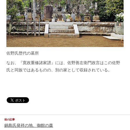
佐野氏歴代の墓所
なお、『寛政重修諸家譜』には、佐野善左衛門政言はこの佐野
氏と同族ではあるものの、別の家として収録されている。
前の記事
鍋島氏発祥の地、御館の森