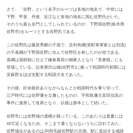
さて、「佐野」という名字のルーツは各地の地名で、中世には
下野、甲斐、丹後、近江など各地の地名に因む佐野氏がいた。
そのうち最も名門としてしられているのが、下野国佐野(栃木県
佐野市)をルーツとする佐野氏である。
この佐野氏は藤原秀郷の子孫で、足利有綱(室町将軍家とは別流)
の子基綱が下野国佐野に住んで佐野氏を称したのが祖である。
基綱は源頼朝に仕えて鎌倉幕府の御家人となり『吾妻鏡』にも
登場している。以来唐沢山城(佐野市)に拠って戦国時代初期には
安蘇郡をほぼ支配する戦国大名であった。
その後、紆余曲折ありながらなんとか戦国時代を乗り切って、
江戸時代には佐野藩を立藩したものの、宇和島藩主富田信高の
事件に連座して改易となり、以後は旗本として続いた。
佐野市には佐野城の遺構が残っている。このあたりは真夏には
40℃近くなるため、そこまで暑くならないうちに訪れてみた。
佐野城址があるのはJR両毛線佐野駅の北側。駅に直結する城跡