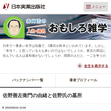
メニュー
日本で一番多い名字は佐藤で、2番目が鈴木といわれています。しかし、
「本当？」と思っている人も多いのではないでしょうか。東京の周辺に
住んでいる人は違和感がないでしょうが、関西の人だと、一二を争うの
は山本と田中だろう、と思っています。
交通が便利になって、東京からだと、離島や山中を除いてほとんどの所
全文を表示する
に日帰りできるようになりました。でも、日本は狭いようで、まだ地域
差は残っています。そんな日本を名字や地名からみつめ直してみたいと
バックナンバー一覧
著者プロフィール
思っています。
佐野善左衛門の由緒と佐野氏の墓所
2025/06/24 10:00