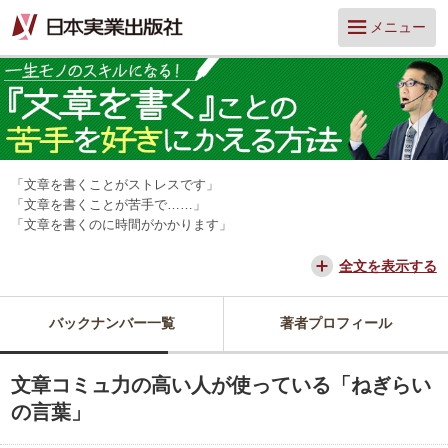
メニュー
「文章を書くことがストレスです」
「文章を書くことが苦手で……」
「文章を書くのに時間がかかります」
そんな「文章アレルギー」の人は多いのではないでしょうか？ しか
し、文章を書けるかどうかは、仕事の成果や周囲の評価に大きく関わり
全文を表示する
ます。
そんな文章に関する「困った」にやさしく応えてくれるのが、『そもそ
バックナンバー一覧
著者プロフィール
も文章ってどう書けばいいんですか？』を著書にもつ、山口拓朗さんで
す。
この連載では、これまでライターとして数多くの取材・インタビューを
文章コミュ力の高い人が使っている「ねぎらい
経験した中から導き出した、「書くことが嫌い」を「書くことが好き」
へと変える、文章作成のコツを教えてもらいます。
の言葉」