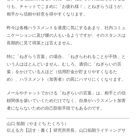
りも、チャットでこまめに「お疲れ様！」とねぎらうほうが、
相手から信頼や好意を得やすくなります。
昨今は各種ハラスメントを過度に気にするあまり、社内コミュ
ニケーションに及び腰の人もいるようですが、そのスタンスは
長期的に見て得策とは言えません。
特に「ねぎらう言葉」の場合、「ねぎらわれることが不快」と
いう人はほとんどいません。むしろ、適切に「ねぎらいの言
葉」をかけている人ほど（信用貯金が貯まりやすくなるた
め）、ハラスメント（加害者）の罠にハマりにくくなります。
メールやチャットでかける「ねぎらいの言葉」は、相手との信
頼関係を築いていくためだけでなく、自身がハラスメント加害
者にならないための自己防衛手段でもあるのです。
山口 拓朗（やまぐち たくろう）
伝える力【話す・書く】研究所所長。山口拓朗ライティングサ