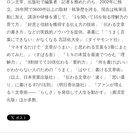
ロン主宰。出版社で編集者・記者を務めたのち、2002年に独
立。26年間で3600件以上の取材・執筆歴を誇る。現在は執筆活
動に加え、講演や研修を通じて、「1を聞いて10を知る理解力の
育て方」「好意と信頼を獲得する伝え方の技術」「伝わる文章
の書き方」などの実践的ノウハウを提供。著書に『「うまく言
葉にできない」がなくなる 言語化大全』（ダイヤモンド社）、
『マネするだけで「文章がうまい」と思われる言葉を1冊にまと
めてみた。』（すばる舎）、『１％の本質を最速でつかむ「理
解力」』『9割捨てて10倍伝わる「要約力」』『何を書けばいい
かわからない人のための「うまく」「はやく」書ける文章術』
（以上、日本実業出版社）、『伝わる文章が「速く」「思い通
り」に書ける 87の法則』（明日香出版社）、『ファンが増え
る！文章術——「らしさ」を発信して人生を動かす』（廣済堂
出版）ほか多数。