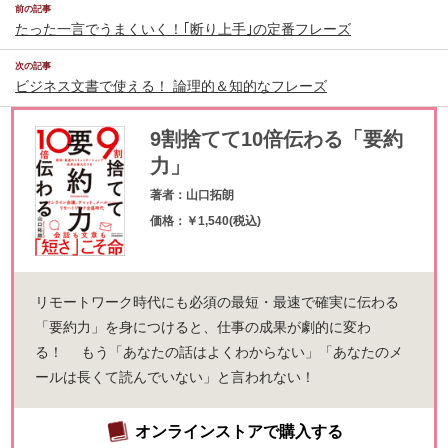
前の記事
たった一言でうまくいく！｢断り上手｣の定番フレーズ
次の記事
ビジネス文書で使える！ 論理的＆知的なフレーズ
9割捨てて10倍伝わる「要約
力」
著者：山口拓朗
価格：￥1,540(税込)
リモートワーク時代にも必須の最短・最速で確実に伝わる
「要約力」を身につけると、仕事の成果が劇的に変わ
る！ もう「あなたの話はよくわからない」「あなたのメ
ールは長くて読んでいない」と言われない！
オンラインストアで購入する