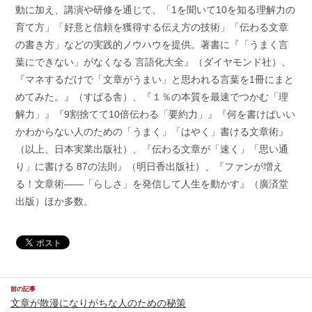
動に加え、講演や研修を通じて、「1を聞いて10を知る理解力の
育て方」「好意と信頼を獲得する伝え方の技術」「伝わる文章
の書き方」などの実践的ノウハウを提供。著書に『「うまく言
葉にできない」がなくなる 言語化大全』（ダイヤモンド社）、
『マネするだけで「文章がうまい」と思われる言葉を1冊にまと
めてみた。』（すばる舎）、『１％の本質を最速でつかむ「理
解力」』『9割捨てて10倍伝わる「要約力」』『何を書けばいい
かわからない人のための「うまく」「はやく」書ける文章術』
（以上、日本実業出版社）、『伝わる文章が「速く」「思い通
り」に書ける 87の法則』（明日香出版社）、『ファンが増え
る！文章術——「らしさ」を発信して人生を動かす』（廣済堂
出版）ほか多数。
前の記事
文章が散漫になりがちな人のための秘策