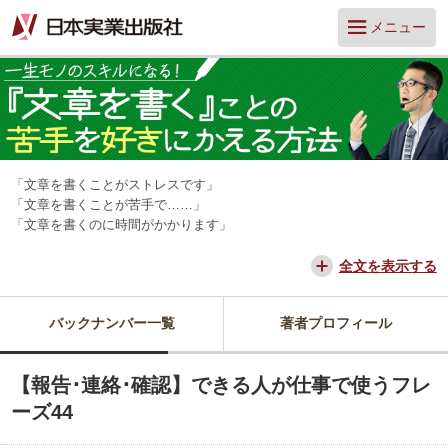
メニュー
「文章を書くことがストレスです」
「文章を書くことが苦手で……」
「文章を書くのに時間がかかります」
そんな「文章アレルギー」の人は多いのではないでしょうか？ しか
し、文章を書けるかどうかは、仕事の成果や周囲の評価に大きく関わり
全文を表示する
ます。
そんな文章に関する「困った」にやさしく応えてくれるのが、『そもそ
バックナンバー一覧
著者プロフィール
も文章ってどう書けばいいんですか？』を著書にもつ、山口拓朗さんで
す。
この連載では、これまでライターとして数多くの取材・インタビューを
【報告･連絡･確認】できる人が仕事で使うフレ
経験した中から導き出した、「書くことが嫌い」を「書くことが好き」
へと変える、文章作成のコツを教えてもらいます。
ーズ44