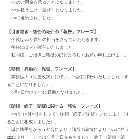
・○○のご用命を承ることになりました。
・○○を担うこと（運び）となりました。
・○○に選出されました。
【引き継ぎ・後任の紹介の「報告」フレーズ】
・今後は○○が貴社の担当をさせていただきます。
・後任には○○が就任いたしました。
・私同様、ご指導ご鞭撻のほどよろしくお願い申し上げます。
【移転・異動の「報告」フレーズ】
・業務拡大（社屋改築）に伴い、下記に移転いたしました（す
ることになりました）。
・○月○日付けで○○に異動となりました。
【閉鎖・終了・閉店に関する「報告」フレーズ】
・○○は（○月○日をもって）閉鎖（終了／閉店）いたします（す
ることに相成りました）。
・誠に勝手ながら（都合により／諸般の事情により／○○に伴う
□□により）、△△は◇月◇日をもちまして、終了（閉鎖／閉