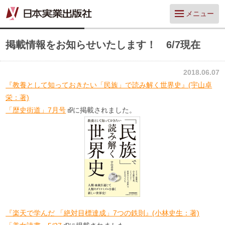
メニュー
掲載情報をお知らせいたします！ 6/7現在
2018.06.07
『教養として知っておきたい「民族」で読み解く世界史』(宇山卓
栄：著)
「歴史街道」7月号
に掲載されました。
『楽天で学んだ 「絶対目標達成」7つの鉄則』(小林史生：著)