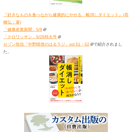
『好きなものを食べながら健康的にやせる 帳消しダイエット』(髙
橋弘：著)
「健康産業新聞」5/9
「クロワッサン」5/25特大号
セゾン投信「中野晴啓のはるラジ」vol.51・52
で紹介されまし
た。