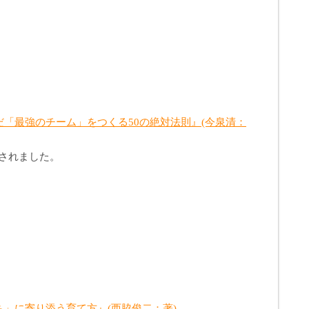
「最強のチーム」をつくる50の絶対法則』(今泉清：
されました。
」に寄り添う育て方』(西脇俊二：著)