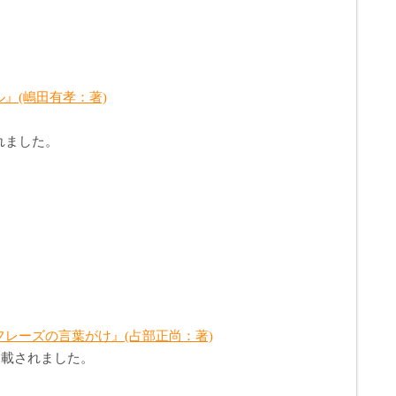
』(嶋田有孝：著)
れました。
レーズの言葉がけ』(占部正尚：著)
掲載されました。