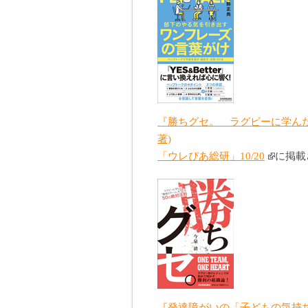
『勝ちグセ。 ラグビーに学んだ
著)
「ウレぴあ総研」10/20
に掲載
『発達障がいの「子どもの気持ち