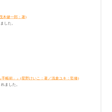
茂木健一郎：著)
れました。
手帳術」』(星野けいこ：著／浅倉ユキ：監修)
されました。