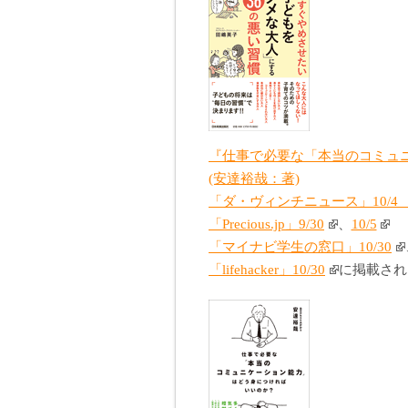
『仕事で必要な「本当のコミュ
(安達裕哉：著)
「ダ・ヴィンチニュース」10/
「Precious.jp」9/30
、
10/5
「マイナビ学生の窓口」10/30
「lifehacker」10/30
に掲載され