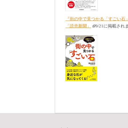
『街の中で見つかる「すごい石」
「読売新聞」
9/21に掲載され