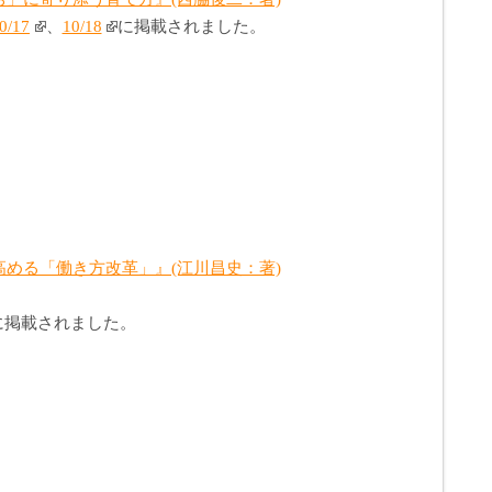
/17
、
10/18
に掲載されました。
める「働き方改革」』(江川昌史：著)
号に掲載されました。