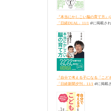
『本当にかしこい脳の育て方』(
「日経DUAL」11/1
に掲載さ
『自分で考える子になる「こども
「日経新聞夕刊」11/1
に掲載