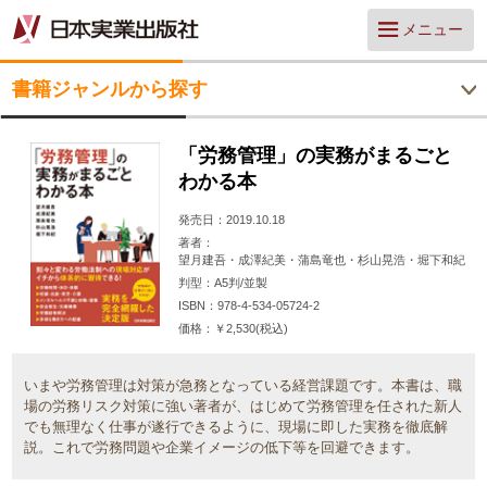
メニュー
書籍ジャンルから探す
「労務管理」の実務がまるごと
わかる本
発売日
2019.10.18
著者
望月建吾・成澤紀美・蒲島竜也・杉山晃浩・堀下和紀
判型
A5判/並製
ISBN
978-4-534-05724-2
価格
￥2,530(税込)
いまや労務管理は対策が急務となっている経営課題です。本書は、職
場の労務リスク対策に強い著者が、はじめて労務管理を任された新人
でも無理なく仕事が遂行できるように、現場に即した実務を徹底解
説。これで労務問題や企業イメージの低下等を回避できます。