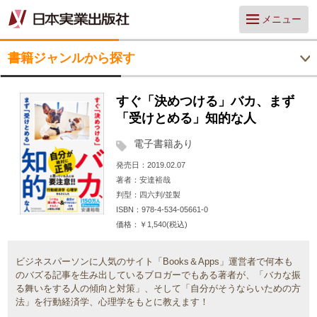
メニュー
書籍ジャンルから探す
すぐ「決めつける」バカ、まず
「受けとめる」知的な人
電子書籍あり
発売日
2019.02.07
著者
安達裕哉
判型
四六判/並製
ISBN
978-4-534-05661-0
価格
￥1,540(税込)
ビジネスパーソンに人気のサイト「Books＆Apps」運営者で何本も
のバズる記事を生み出しているブロガーでもある著者が、「バカな振
る舞いをする人の傾向と対策」、そして「自分がそうならいための方
法」を行動経済学、心理学をもとに教えます！