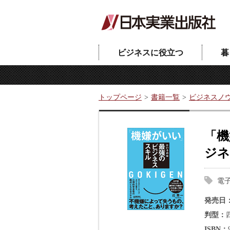
ビジネスに役立つ
暮
トップページ
書籍一覧
ビジネスノ
「機
ジネ
電
発売日
判型
ISBN