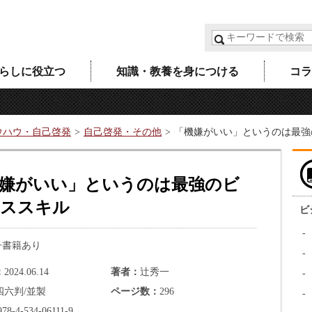
らしに役立つ
知識・教養を身につける
コラ
ウハウ・自己啓発
自己啓発・その他
「機嫌がいい」というのは最強
嫌がいい」というのは最強のビ
ススキル
ビ
子書籍あり
2024.06.14
著者
辻秀一
四六判/並製
ページ数
296
978-4-534-06111-9