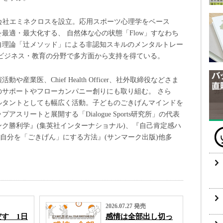
会社エミネクロスを設立。応用スポーツ心理学をベース
最適・最大化する、 自然体な心の状態「Flow」すなわち
自理論「辻メソッド」による非認知スキルのメンタルトレー
ビジネス・教育の分野で多方面から支持を得ている。
業医、Chief Health Officer、社外取締役などさま
のサポートやフローカンパニー創りにも取り組む。 さら
ルタントとしても幅広く活動。子どものごきげんマインドを
スリートと展開する「Dialogue Sports研究所」の代表
ク勝利学』(集英社インターナショナル)、『自己肯定感ハ
『自分を「ごきげん」にする方法』(サンマーク出版)他多
2026.07.27 発売
す 1日
感情は全部出し切っ