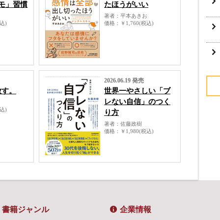
モ」習慣
たほうがいい
著者
平本あきお
税込)
価格
￥1,760(税込)
2026.06.19 発売
放す。
世界一やさしい「ブ
レない自信」のつく
税込)
り方
著者
佐藤政樹
価格
￥1,980(税込)
書籍ジャンル
企業情報