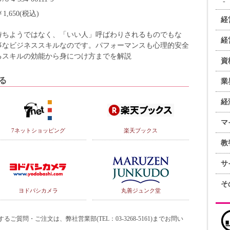
￥1,650(税込)
経
持ちようではなく、「いい人」呼ばわりされるものでもな
経
事なビジネススキルなのです。パフォーマンスも心理的安全
るスキルの効能から身につけ方までを解説
資
る
業
経
マ
7ネットショッピング
楽天ブックス
教
サ
そ
ヨドバシカメラ
丸善ジュンク堂
質問・ご注文は、弊社営業部(TEL：03-3268-5161)までお問い