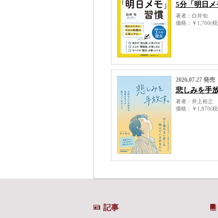
5分「明日メ
著者
白井旬
価格
￥1,760(
2026.07.27 発売
悲しみを手
著者
井上裕之
価格
￥1,870(
記事