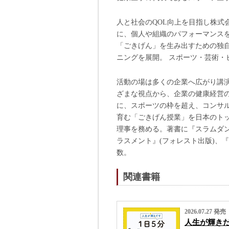
人と社会のQOL向上を目指し株式
に、個人や組織のパフォーマンスを
「ごきげん」を生み出すための独
ニングを展開。 スポーツ・芸術・
活動の場は多くの企業へ広がり講演活動や産
ざまな視点から、企業の健康経営
に、スポーツの枠を超え、コンサ
育む「ごきげん授業」を日本のトップア
理事を務める。著書に『スラムダン
ラスメント』(フォレスト出版)、
数。
関連書籍
2026.07.27 発売
人生が輝きだ