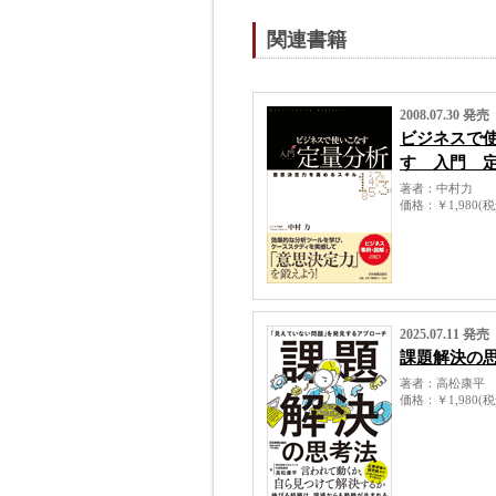
関連書籍
2008.07.30 発売
ビジネスで
す 入門 
著者
中村力
価格
￥1,980(
2025.07.11 発売
課題解決の
著者
高松康平
価格
￥1,980(