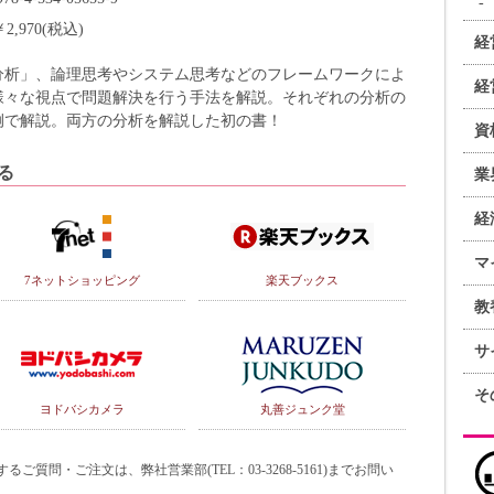
￥2,970(税込)
経
分析」、論理思考やシステム思考などのフレームワークによ
経
様々な視点で問題解決を行う手法を解説。それぞれの分析の
例で解説。両方の分析を解説した初の書！
資
る
業
経
マ
7ネットショッピング
楽天ブックス
教
サ
そ
ヨドバシカメラ
丸善ジュンク堂
質問・ご注文は、弊社営業部(TEL：03-3268-5161)までお問い