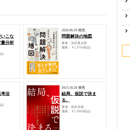
2026.06.19 発売
使いこな
問題解決の地図
定量分析
著者
深沢真太郎
価格
￥1,870(税込)
税込)
2023.10.26 発売
思考法
結局、仮説で決ま
る。
税込)
著者
柏木吉基
価格
￥1,980(税込)