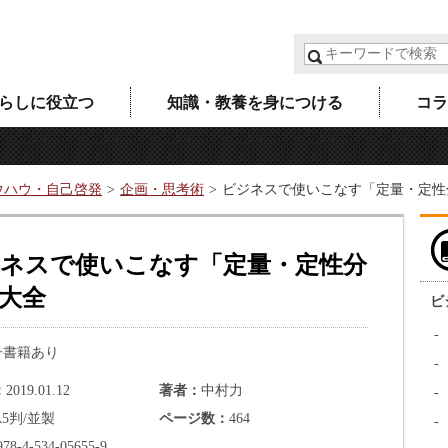
らしに役立つ
知識・教養を身につける
コラ
ウハウ・自己啓発
企画・思考術
ビジネスで使いこなす「定量・定性
ネスで使いこなす「定量・定性分
大全
ビ
子書籍あり
2019.01.12
著者
中村力
A5判/並製
ページ数
464
978-4-534-05655-9