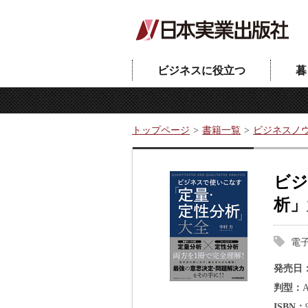
ビジネスに役立つ
暮
トップページ
書籍一覧
ビジネスノ
ビジ
析」
電
発売日
判型
ISBN