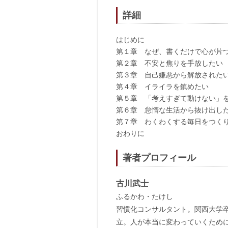
詳細
はじめに
第１章 なぜ、書くだけで心が片
第２章 不安と焦りを手放したい
第３章 自己嫌悪から解放された
第４章 イライラを鎮めたい
第５章 「考えすぎて動けない」
第６章 怠惰な生活から抜け出し
第７章 わくわくする毎日をつく
おわりに
著者プロフィール
古川武士
ふるかわ・たけし
習慣化コンサルタント。関西大学卒
立。人が本当に変わっていくため