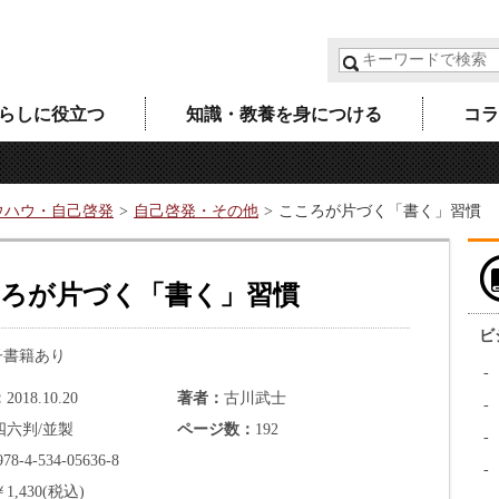
らしに役立つ
知識・教養を身につける
コラ
ウハウ・自己啓発
自己啓発・その他
こころが片づく「書く」習慣
ろが片づく「書く」習慣
ビ
子書籍あり
2018.10.20
著者
古川武士
四六判/並製
ページ数
192
978-4-534-05636-8
￥1,430(税込)