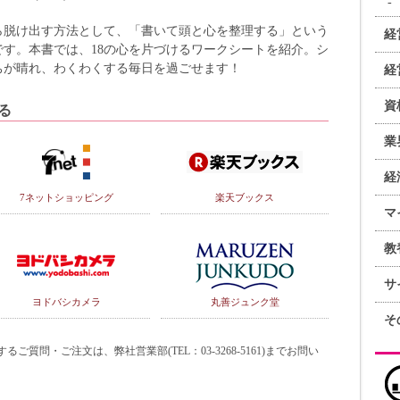
ら脱け出す方法として、「書いて頭と心を整理する」という
経
す。本書では、18の心を片づけるワークシートを紹介。シ
ちが晴れ、わくわくする毎日を過ごせます！
経
資
る
業
経
7ネットショッピング
楽天ブックス
マ
教
サ
ヨドバシカメラ
丸善ジュンク堂
そ
質問・ご注文は、弊社営業部(TEL：03-3268-5161)までお問い