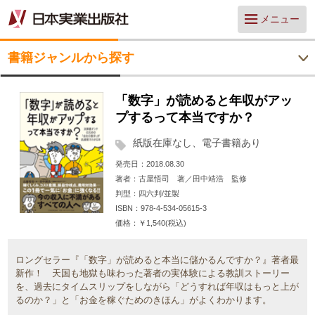
メニュー
書籍ジャンルから探す
「数字」が読めると年収がアッ
プするって本当ですか？
紙版在庫なし、電子書籍あり
発売日
2018.08.30
著者
古屋悟司 著／田中靖浩 監修
判型
四六判/並製
ISBN
978-4-534-05615-3
価格
￥1,540(税込)
ロングセラー『「数字」が読めると本当に儲かるんですか？』著者最
新作！ 天国も地獄も味わった著者の実体験による教訓ストーリー
を、過去にタイムスリップをしながら「どうすれば年収はもっと上が
るのか？」と「お金を稼ぐためのきほん」がよくわかります。