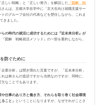
「正しい戦略」と「正しい努力」を解説した
『図解 戦
佑さんは、京都大学在学中に「京大生向け就職支援サー
ートのグループ会社の代表などを歴任しながら、これま
してきました。
からの時代の就活に成功するためには『近未来分析』が
。『図解 戦略就活メソッド』の一部を要約しながら、
。
化を防ぐために
「企業分析」は聞き慣れた言葉ですが、「近未来分析」
これは林さんの造語ですから当然なのですが、同時に、
可欠なことでもあります。
業や仕事のあり方と働き方、それらを取り巻く社会環境
えること」
ということになりますが、なぜそれがことさ