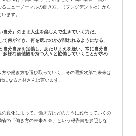
なるニューノーマルの働き方』（プレジデント社）から
ています。
い自分』のまま人生を楽しんで生きていく力だ」
して何ができ、何を選ぶのかが問われるようになる」
と自分自身を定義し、あたりまえを疑い、常に自分自
、多様な価値観を持つ人々と協働していくことが求め
き方や働き方を選び取っていく。その選択次第で未来は
時代になると林さんは言います。
性の変化によって、
働き方は
どのように変わっていくの
省の「働き方の未来2035」という報告書を参照しな