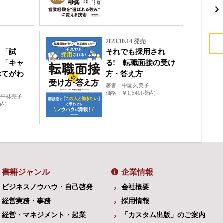
2023.10.14 発売
 「試
それでも採用され
」「キャ
る! 転職面接の受け
べてがわ
方・答え方
著者
中園久美子
価格
￥1,540(税込)
／平林亮子
税込)
書籍ジャンル
企業情報
ビジネスノウハウ・自己啓発
会社概要
経営実務・事務
採用情報
経営・マネジメント・起業
「カスタム出版」のご案内