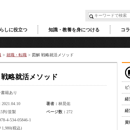
らしに役立つ
知識・教養を身につける
コラ
職
就職・転職
図解 戦略就活メソッド
 戦略就活メソッド
ビ
子書籍あり
経
2021.04.10
著者
林晃佑
経
A5判/並製
ページ数
272
978-4-534-05846-1
資
￥1,980(税込)