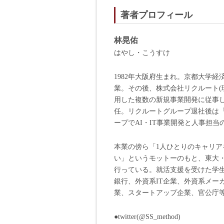
著者プロフィール
林晃佑
はやし・こうすけ
1982年大阪府生まれ。京都大学
業。その後、株式会社リクルート(
用した複数の新規事業開発に従事
任。リクルートグループ退社後は「
ープでAI・IT事業開発と人事担
本業の傍ら「1人ひとりのキャリ
い」というモットーのもと、東大
行っている。就活支援を受けた学
銀行、外資系IT企業、外資系メー
業、スタートアップ企業、官公庁
●twitter(@SS_method)