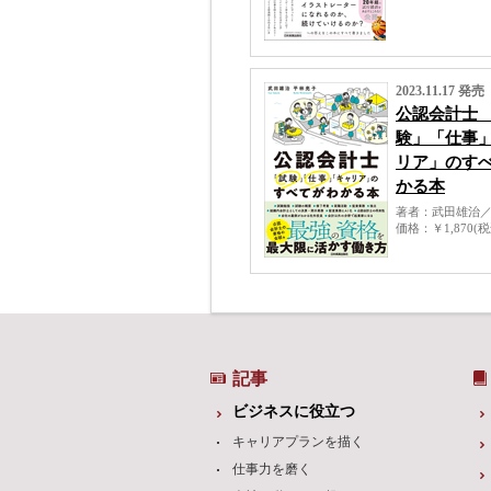
2023.11.17 発売
公認会計士
験」「仕事
リア」のす
かる本
著者
武田雄治
価格
￥1,870(
記事
ビジネスに役立つ
キャリアプランを描く
仕事力を磨く