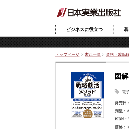
ビジネスに役立つ
暮
トップページ
書籍一覧
資格・就転
図解
電
発売日
判型
ISBN
価格