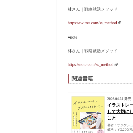
林さん｜戦略就活メソッド
https://twitter.com/ss_method
●note
林さん｜戦略就活メソッド
https://note.com/ss_method
関連書籍
2026.04.24 発売
イラストレ
して大切に
こと
著者
サタケシ
価格
￥2,200(