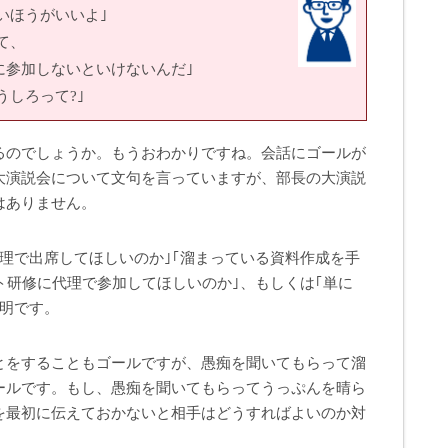
いほうがいいよ｣
て、
しないといけないんだ｣
しろって?｣
るのでしょうか。もうおわかりですね。会話にゴールが
大演説会について文句を言っていますが、部長の大演説
はありません。
理で出席してほしいのか｣｢溜まっている資料作成を手
ト研修に代理で参加してほしいのか｣、もしくは｢単に
不明です。
とをすることもゴールですが、愚痴を聞いてもらって溜
ールです。もし、愚痴を聞いてもらってうっぷんを晴ら
を最初に伝えておかないと相手はどうすればよいのか対