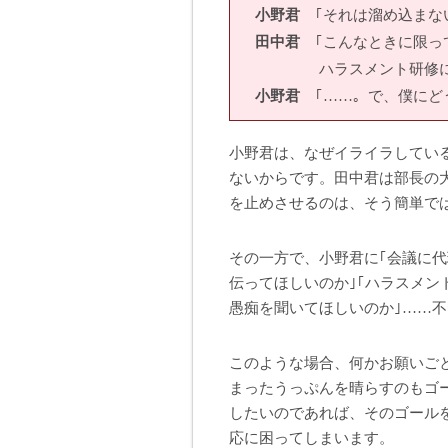
小野君
｢それは溜め込まな
田中君
｢こんなときに限っ
ハラスメント研修に参加
小野君
｢……。で、僕にどう
小野君は、なぜイライラしてい
ないからです。田中君は部長の
を止めさせるのは、そう簡単で
その一方で、小野君に｢会議に代
伝ってほしいのか｣｢ハラスメン
愚痴を聞いてほしいのか｣……
このような場合、何かお願いご
まったうっぷんを晴らすのもゴ
したいのであれば、そのゴール
応に困ってしまいます。