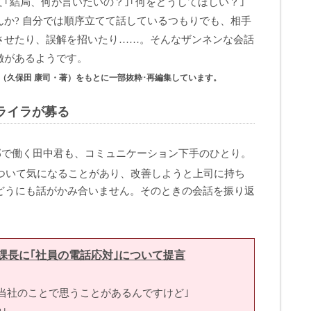
｢結局、何が言いたいの？｣｢何をどうしてほしい？｣
か? 自分では順序立てて話しているつもりでも、相手
させたり、誤解を招いたり……。そんなザンネンな会話
徴があるようです。
（久保⽥ 康司・著）をもとに⼀部抜粋･再編集しています。
ライラが募る
部で働く田中君も、コミュニケーション下手のひとり。
について気になることがあり、改善しようと上司に持ち
どうにも話がかみ合いません。そのときの会話を振り返
課長に｢社員の電話応対｣について提言
社のことで思うことがあるんですけど｣