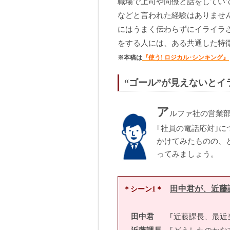
職場で上司や同僚と話をしていて
などと言われた経験はありません
にはうまく伝わらずにイライラ
をする人には、ある共通した特
※本稿は
『使う! ロジカル･シンキング』
“ゴール”が見えないとイ
ア
ルファ社の営業
｢社員の電話応対｣
かけてみたものの、
ってみましょう。
田中君が、近藤
＊シーン1＊
田中君
｢近藤課長、最近当