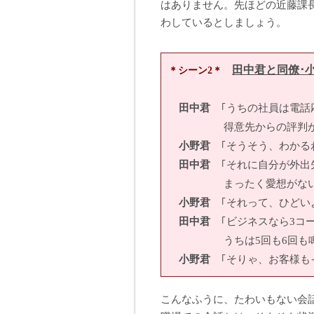
はありません。先ほどの近藤課
わしているとしましょう。
田中君と同僚･
＊シーン2＊
田中君
｢うちの社員は電話
得意先からの評判が悪
小野君
｢そうそう、わかる
田中君
｢それに自分が外出
まったく愛想がないん
小野君
｢それって、ひどい
田中君
｢ビジネスなら3コ
うちは5回も6回も鳴り
小野君
｢そりゃ、お客様も
こんなふうに、たわいもない会