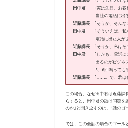
近藤課長
｢どうしたのかな?
田中君
｢実は先日、お客様
当社の電話に出る社員の
近藤課長
｢そうか、そんな
田中君
｢そういえば、私も
電話に出た人が面倒くさ
近藤課長
｢そうか、私はそ
田中君
｢しかも、電話に出
出るのがビジネスマナ
5、6回鳴っても平気で
近藤課長
｢……。で、君は
この場合、なぜ田中君は近藤課
らすると、田中君の話は問題を
のか｣と聞き返すのは、“話のゴ
では、この会話の場合のゴール