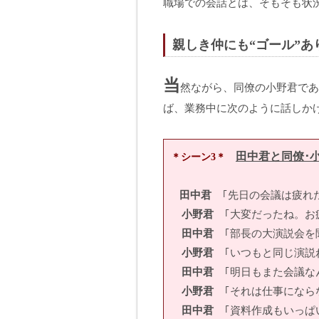
職場での会話とは、そもそも状
親しき仲にも“ゴール”あ
当
然ながら、同僚の小野君であ
ば、業務中に次のように話しか
田中君と同僚･
＊シーン3＊
田中君
｢先日の会議は疲れた
小野君
｢大変だったね。お
田中君
｢部長の大演説会を
小野君
｢いつもと同じ演説
田中君
｢明日もまた会議な
小野君
｢それは仕事になら
田中君
｢資料作成もいっぱ