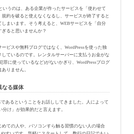
スというのは、ある企業が作ったサービスを「使わせて
。規約を破ると使えなくなるし、サービスが終了すると
てしまいます。そう考えると、WEBサービスを「自分
すぎると思いませんか？
サービスや無料ブログではなく、WordPressを使った独
メしているのです。レンタルサーバーに支払うお金がな
罪に使っているなど)がないかぎり、WordPressブログ
はありません。
異なる媒体
媒体であるということをお話ししてきました。人によって
の「使い分け」が効果的だと言えます。
じめての人や、パソコンすら触る習慣のない人の場合
つきやすいです。気軽にスタートして、数行の日記でもい