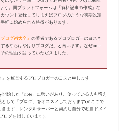
そのなかでも頭一つ抜けて利用者が多いのがnote株
でしょう。同プラットフォームは「有料記事の作成」な
アカウント登録してしまえばブログのような初期設定
て手軽に始められる特徴があります。
 ブログ術大全』
の著者であるプロブロガーのヨスさ
するならばやはりブログだ」と言います。なぜnote
。その理由を語っていただきました。
ス」を運営するプロブロガーのヨスと申します。
を開始した「note」に勢いがあり、使っている人も増え
然として「ブログ」をオススメしております(※ここで
を含まず、レンタルサーバーと契約し自分で独自ドメイ
ssブログを指しています)。