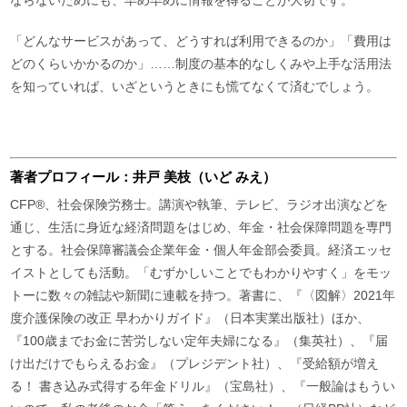
「どんなサービスがあって、どうすれば利用できるのか」「費用は
どのくらいかかるのか」……制度の基本的なしくみや上手な活用法
を知っていれば、いざというときにも慌てなくて済むでしょう。
著者プロフィール：井戸 美枝（いど みえ）
CFP®、社会保険労務士。講演や執筆、テレビ、ラジオ出演などを
通じ、生活に身近な経済問題をはじめ、年金・社会保障問題を専門
とする。社会保障審議会企業年金・個人年金部会委員。経済エッセ
イストとしても活動。「むずかしいことでもわかりやすく」をモッ
トーに数々の雑誌や新聞に連載を持つ。著書に、『〈図解〉2021年
度介護保険の改正 早わかりガイド』（日本実業出版社）ほか、
『100歳までお金に苦労しない定年夫婦になる』（集英社）、『届
け出だけでもらえるお金』（プレジデント社）、『受給額が増え
る！ 書き込み式得する年金ドリル』（宝島社）、『一般論はもうい