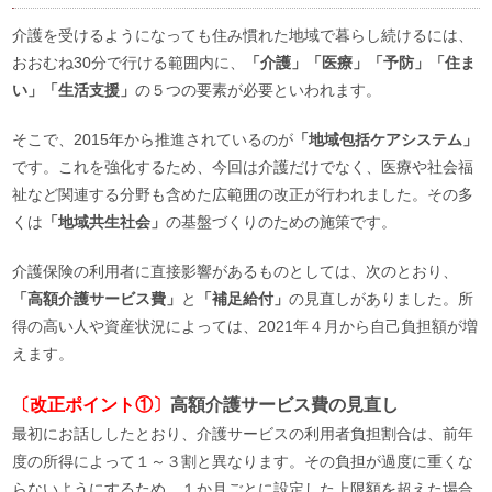
介護を受けるようになっても住み慣れた地域で暮らし続けるには、
おおむね30分で行ける範囲内に、
「介護」「医療」「予防」「住ま
い」「生活支援」
の５つの要素が必要といわれます。
そこで、2015年から推進されているのが
「地域包括ケアシステム」
です。これを強化するため、今回は介護だけでなく、医療や社会福
祉など関連する分野も含めた広範囲の改正が行われました。その多
くは
「地域共生社会」
の基盤づくりのための施策です。
介護保険の利用者に直接影響があるものとしては、次のとおり、
「高額介護サービス費」
と
「補足給付」
の見直しがありました。所
得の高い人や資産状況によっては、2021年４月から自己負担額が増
えます。
〔改正ポイント①〕
高額介護サービス費の見直し
最初にお話ししたとおり、介護サービスの利用者負担割合は、前年
度の所得によって１～３割と異なります。その負担が過度に重くな
らないようにするため、１か月ごとに設定した上限額を超えた場合