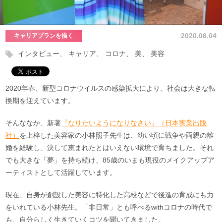
2020.06.04
キャリアプランを描く
インタビュー
キャリア
コロナ
美
美容
2020年春、新型コロナウイルスの感染拡大により、社会は大きな転
換期を迎えています。
そんななか、新著
『なりたいようになりなさい』（日本実業出版
社）
を上梓した美容家の小林照子先生は、幼い頃に戦争や両親の離
婚を経験し、決して恵まれたとはいえない環境で育ちました。それ
でも大きな「夢」を持ち続け、85歳のいまも現役のメイクアップア
ーティストとして活躍しています。
現在、自身が創設した美容に特化した高校などで後進の育成にも力
をいれている小林先生。「非日常」とも呼べるwithコロナの時代で
も、自分らしく生きていくコツを聞いてきました。