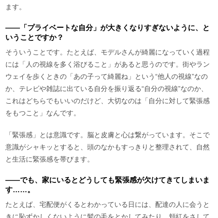
ます。
――「プライベートな自分」が大きくなりすぎないように、と
いうことですか？
そういうことです。たとえば、モデルさんが綺麗になっていく過程
には「人の視線を多く浴びること」があると思うのです。街やラン
ウェイを歩くときの「あの子って綺麗ね」という“他人の視線”なの
か、テレビや雑誌に出ている自分を振り返る“自分の視線”なのか、
これはどちらでもいいのだけど、大切なのは「自分に対して緊張感
をもつこと」なんです。
「緊張感」とは意識です。脳と皮膚と心は繋がっています。そこで
意識がシャキッとすると、頭のなかもすっきりと整理されて、自然
と生活に緊張感を帯びます。
――でも、家にいるとどうしても緊張感が欠けてきてしまいま
す……。
たとえば、宅配便がくるとわかっている日には、配達の人に会うと
きに恥ずかしくないように髪の毛をとかしてみたり、頬紅をさして