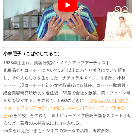
小林照子（こばやしてるこ）
1935年生まれ。美容研究家・メイクアップアーティスト。
化粧品会社コーセーにおいて35年以上にわたり美容について研究
し、その人らしさを生かした「ナチュラルメイク」を創出。小林コ
ーセー（現コーセー）初の女性取締役にも就任。コーセー取締役・
総合美容研究所所長を退任後、56歳で会社を創業、美・ファイン研
究所を設立する。その後も、59歳のときに、
[フロムハンド]小林照
子メイクアップアカデミー(現[フロムハンド]メイクアップアカデミ
ー)
を開校、その後も、青山ビューティ学院高等部をスタートさせ
るなど、若者の人材育成にも力を入れる。
85歳を迎えたいまもビジネスの第一線で活躍。著書多数。