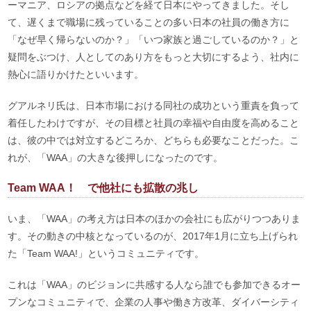
ーマニア、ロシアの拠点などを経て日本にやってきました。そし
て、遅くまで職場に残っていることの多い日本の社員の働き方に
「なぜ早く帰らないのか？」「いつ家族と過ごしているのか？」と
疑問をぶつけ、人としてのあり方をもっと大切にするよう、社内に
熱心に語りかけたといいます。
グアルネリ氏は、日本市場における同社の成功という重責を負って
着任したわけですが、その目標と社員の幸福や自由度を高めること
は、彼の中では対立するどころか、どちらも必要なことだった。こ
れが、「WAA」の大きな後押しになったのです。
Team WAA！ で他社にも拡散の兆し
いま、「WAA」の考え方は日本のほかの会社にも広がりつつありま
す。その動きの中核となっているのが、2017年1月に立ち上げられ
た「Team WAA!」というコミュニティです。
これは「WAA」のビジョンに共感する人なら誰でも参加できるオー
プンなコミュニティで、企業の人事や働き方改革、ダイバーシティ