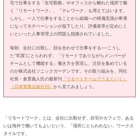
宅で仕事をする「在宅勤務」やオフィスから離れた場所で働
く「リモートワーク」、「テレワーク」も増えてはいます。
しかし、一人で仕事をすることから組織への帰属意識が希薄
になってモチベーションが低下したり、評価基準が定めにく
いといった人事管理上の問題も指摘されていました。
毎朝、会社に出勤し、顔を合わせて仕事をする──こうし
た“常識”にとらわれず、「リモートでありながらメンバーが
チームとして機能する」働き方を実現し、注目を集めている
のが株式会社ソニックガーデンです。その取り組みを、同社
社長・倉貫義人氏の最新刊
『リモートチームでうまくいく』
（日本実業出版社刊）
から見てみましょう。
「リモートワーク」とは、会社に出勤せず、自宅やカフェで、ある
いは海外で働いてもよいという、「場所にとらわれない」ワークス
タイルです。