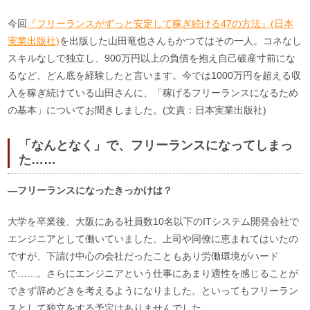
今回
『フリーランスがずっと安定して稼ぎ続ける47の方法』(日本
実業出版社)
を出版した山田竜也さんもかつてはその一人。コネなし
スキルなしで独立し、
900万円以上の負債を抱え自己破産寸前にな
るなど
、どん底を経験したと言います。今では1000万円を超える収
入を稼ぎ続けている山田さんに、「稼げるフリーランスになるため
の基本」についてお聞きしました。(文責：日本実業出版社)
「なんとなく」で、フリーランスになってしまっ
た……
―フリーランスになったきっかけは？
大学を卒業後、大阪にある社員数10名以下のITシステム開発会社で
エンジニアとして働いていました。上司や同僚に恵まれてはいたの
ですが、下請け中心の会社だったこともあり労働環境がハード
で……。さらにエンジニアという仕事にあまり適性を感じることが
できず辞めどきを考えるようになりました。といってもフリーラン
スとして独立をする予定はありませんでした。