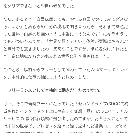
をクリアできないと即自己破産でした。
ただ、あるとき「自己破産しても、やれる範囲でやってみてダメな
らいいか」とあきらめ半分の境地で開き直ったら、それまで灰色だ
った世界（白黒の映画のように本当にそうなんです）にキラキラし
て色がついたんです。「世界が輝く」という体験が実際にあるんだ
と自分でも驚きましたね。皮肉なことですが、破産を受け入れたと
き、逆に地獄から光のあふれる世界に引き戻されました。
このとき、以前からフリーとして関わっていたWebマーケティング
を、本格的に仕事の軸にしようと決めました。
―フリーランスとして本格的に動きだしたのですね。
はい。そこで当時ブームになっていた「セカンドライフ(3DCGで構
成されたインターネット上に存在する仮想世界)」の３Dバーチャル
サービスの進出代行領域に飛び出したのですが、お客さんにとって
は未知の世界で、プレゼンを延々と繰り返すなど営業コストがかか