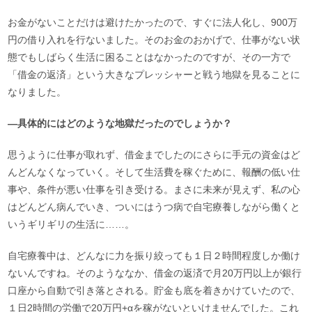
お金がないことだけは避けたかったので、すぐに法人化し、900万
円の借り入れを行ないました。そのお金のおかげで、仕事がない状
態でもしばらく生活に困ることはなかったのですが、その一方で
「借金の返済」という大きなプレッシャーと戦う地獄を見ることに
なりました。
―具体的にはどのような地獄だったのでしょうか？
思うように仕事が取れず、借金までしたのにさらに手元の資金はど
んどんなくなっていく。そして生活費を稼ぐために、報酬の低い仕
事や、条件が悪い仕事を引き受ける。まさに未来が見えず、私の心
はどんどん病んでいき、ついにはうつ病で自宅療養しながら働くと
いうギリギリの生活に……。
自宅療養中は、どんなに力を振り絞っても１日２時間程度しか働け
ないんですね。そのようななか、借金の返済で月20万円以上が銀行
口座から自動で引き落とされる。貯金も底を着きかけていたので、
１日2時間の労働で20万円+αを稼がないといけませんでした。これ