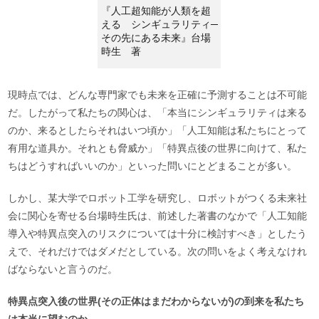
『人工超知能が人類を超
える シンギュラリティ─
その先にある未来』台場
時生 著
現時点では、どんな専門家でも未来を正確に予測することは不可能
だ。したがって私たちの関心は、「本当にシンギュラリティは来る
のか、来るとしたらそれはいつ頃か」「人工知能は私たちにとって
有用な道具か。それとも脅威か」「特異点後の世界に向けて、私た
ちはどうすればいいのか」といった問いにとどまることが多い。
しかし、某大学でロボット工学を研究し、ロボットがつくる未来社
会に関心を寄せる台場時生氏は、前述した著書のなかで「人工知能
導入や特異点突入のリスクについては十分に検討すべき」としたう
えで、それだけではダメだとしている。次の問いをよく考えなけれ
ばならないと言うのだ。
特異点突入後の世界(その正体はまだわからないが)の到来を私たち
は本当に望むのか