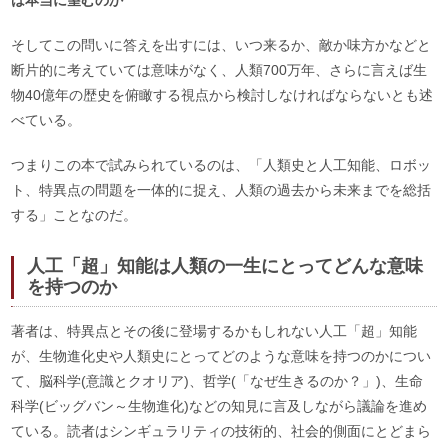
そしてこの問いに答えを出すには、いつ来るか、敵か味方かなどと
断片的に考えていては意味がなく、人類700万年、さらに言えば生
物40億年の歴史を俯瞰する視点から検討しなければならないとも述
べている。
つまりこの本で試みられているのは、「人類史と人工知能、ロボッ
ト、特異点の問題を一体的に捉え、人類の過去から未来までを総括
する」ことなのだ。
人工「超」知能は人類の一生にとってどんな意味
を持つのか
著者は、特異点とその後に登場するかもしれない人工「超」知能
が、生物進化史や人類史にとってどのような意味を持つのかについ
て、脳科学(意識とクオリア)、哲学(「なぜ生きるのか？」)、生命
科学(ビッグバン～生物進化)などの知見に言及しながら議論を進め
ている。読者はシンギュラリティの技術的、社会的側面にとどまら