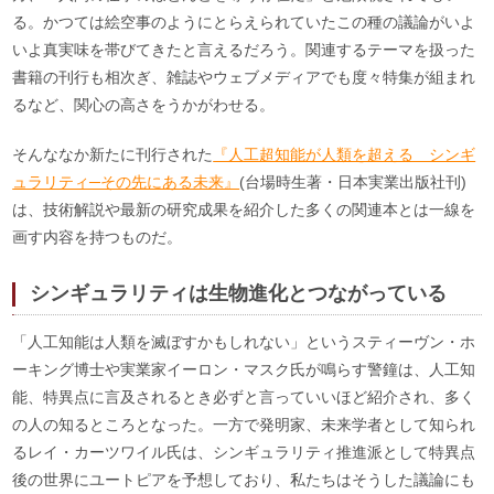
る。かつては絵空事のようにとらえられていたこの種の議論がいよ
いよ真実味を帯びてきたと言えるだろう。関連するテーマを扱った
書籍の刊行も相次ぎ、雑誌やウェブメディアでも度々特集が組まれ
るなど、関心の高さをうかがわせる。
そんななか新たに刊行された
『人工超知能が人類を超える シンギ
ュラリティ─その先にある未来』
(台場時生著・日本実業出版社刊)
は、技術解説や最新の研究成果を紹介した多くの関連本とは一線を
画す内容を持つものだ。
シンギュラリティは生物進化とつながっている
「人工知能は人類を滅ぼすかもしれない」というスティーヴン・ホ
ーキング博士や実業家イーロン・マスク氏が鳴らす警鐘は、人工知
能、特異点に言及されるとき必ずと言っていいほど紹介され、多く
の人の知るところとなった。一方で発明家、未来学者として知られ
るレイ・カーツワイル氏は、シンギュラリティ推進派として特異点
後の世界にユートピアを予想しており、私たちはそうした議論にも