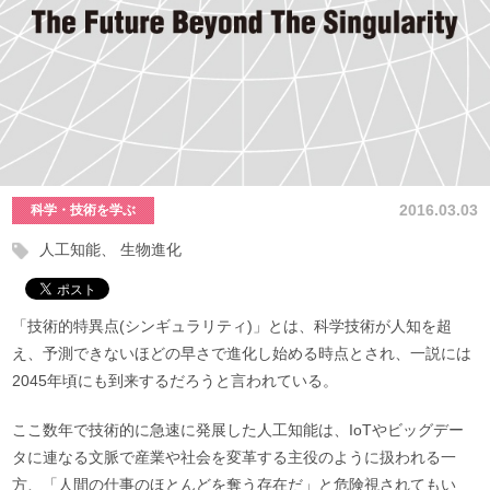
2016.03.03
科学・技術を学ぶ
人工知能
生物進化
「技術的特異点(シンギュラリティ)」とは、科学技術が人知を超
え、予測できないほどの早さで進化し始める時点とされ、一説には
2045年頃にも到来するだろうと言われている。
ここ数年で技術的に急速に発展した人工知能は、IoTやビッグデー
タに連なる文脈で産業や社会を変革する主役のように扱われる一
方、「人間の仕事のほとんどを奪う存在だ」と危険視されてもい