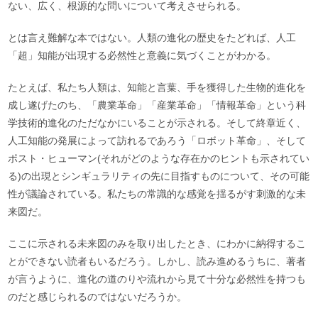
ない、広く、根源的な問いについて考えさせられる。
とは言え難解な本ではない。人類の進化の歴史をたどれば、人工
「超」知能が出現する必然性と意義に気づくことがわかる。
たとえば、私たち人類は、知能と言葉、手を獲得した生物的進化を
成し遂げたのち、「農業革命」「産業革命」「情報革命」という科
学技術的進化のただなかにいることが示される。そして終章近く、
人工知能の発展によって訪れるであろう「ロボット革命」、そして
ポスト・ヒューマン(それがどのような存在かのヒントも示されてい
る)の出現とシンギュラリティの先に目指すものについて、その可能
性が議論されている。私たちの常識的な感覚を揺るがす刺激的な未
来図だ。
ここに示される未来図のみを取り出したとき、にわかに納得するこ
とができない読者もいるだろう。しかし、読み進めるうちに、著者
が言うように、進化の道のりや流れから見て十分な必然性を持つも
のだと感じられるのではないだろうか。