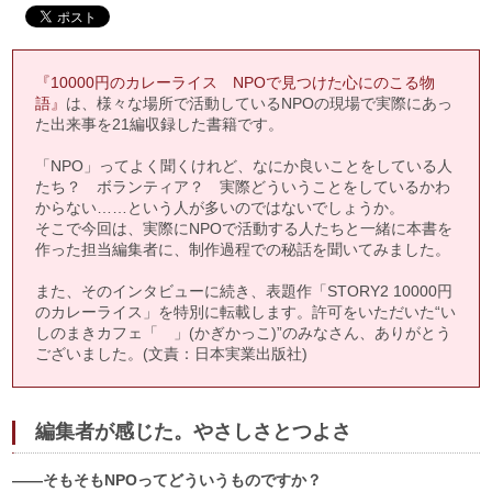
『10000円のカレーライス NPOで見つけた心にのこる物
語』
は、様々な場所で活動しているNPOの現場で実際にあっ
た出来事を21編収録した書籍です。
「NPO」ってよく聞くけれど、なにか良いことをしている人
たち？ ボランティア？ 実際どういうことをしているかわ
からない……という人が多いのではないでしょうか。
そこで今回は、実際にNPOで活動する人たちと一緒に本書を
作った担当編集者に、制作過程での秘話を聞いてみました。
また、そのインタビューに続き、表題作「STORY2 10000円
のカレーライス」を特別に転載します。許可をいただいた“い
しのまきカフェ「 」(かぎかっこ)”のみなさん、ありがとう
ございました。(文責：日本実業出版社)
編集者が感じた。やさしさとつよさ
――そもそもNPOってどういうものですか？