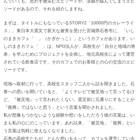
んでいても、思わず微笑むエピソードや、涙腺が緩んでしまうエピ
ソードがあるので、それを紹介しますね。
まずは、タイトルにもなっているSTORY2「10000円のカレーライ
ス」。東日本大震災で甚大な被害を受けた宮城県石巻市に、「いし
のまきカフェ「 」（かぎかっこ）」というカフェがあります。い
しのまきカフェ「 」は、NPO法人が、高校生が「自分と地域の将
来」を学ぶためにプロジェクトを企画し、地元高校生によって運営
されている飲食店です。そのカフェでのお客様との心の交流のエピ
ソードです。
現地へ取材に行って、高校生スタッフ二人から話を聞きました。石
巻への思いを聞いていると、「よくテレビで被災地って言ってるけ
ど、『被災地』って言われたくない。震災前に元通りにすることが
『復興』ではないと思う」という言葉を聞かされました。
私が想像もつかないような経験や想いをしただろう彼の言葉は、い
まも私の心にのこっています。あれ以来、「被災地」「復興」とい
う言葉は気軽に使えなくなりました。
石巻の高校生たちが、どんな想いをもって、カフェを運営している