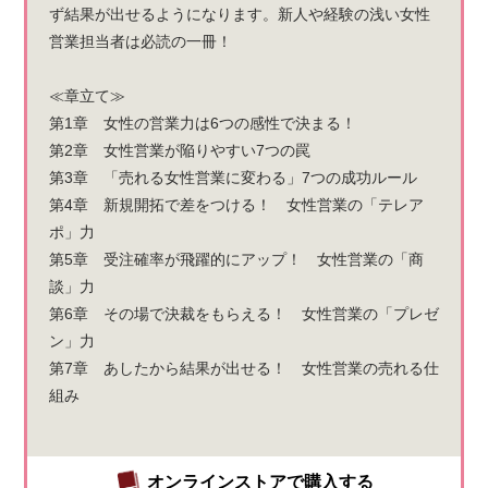
ず結果が出せるようになります。新人や経験の浅い女性
営業担当者は必読の一冊！
≪章立て≫
第1章 女性の営業力は6つの感性で決まる！
第2章 女性営業が陥りやすい7つの罠
第3章 「売れる女性営業に変わる」7つの成功ルール
第4章 新規開拓で差をつける！ 女性営業の「テレア
ポ」力
第5章 受注確率が飛躍的にアップ！ 女性営業の「商
談」力
第6章 その場で決裁をもらえる！ 女性営業の「プレゼ
ン」力
第7章 あしたから結果が出せる！ 女性営業の売れる仕
組み
オンラインストアで購入する