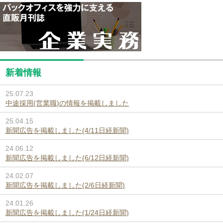
新着情報
25.07.23
中途採用(営業職)の情報を掲載しました
25.04.15
新聞広告を掲載しました(4/11日経新聞)
24.06.12
新聞広告を掲載しました(6/12日経新聞)
24.02.07
新聞広告を掲載しました(2/6日経新聞)
24.01.26
新聞広告を掲載しました(1/24日経新聞)