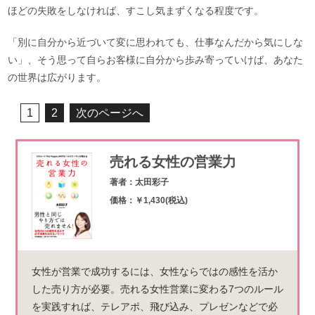
ほどの失敗をしなければ、すこし気まずくなる程度です。
「別に自分から近づいて変に思われても、仕事なんだから気にしな
い」、そう思って自らお客様に自分から歩み寄っていけば、あなた
の世界は広がります。
1
2
次のページへ
売れる女性の営業力
著者：太田彩子
価格：￥1,430(税込)
女性が営業で成功するには、女性ならではの感性を活か
した売り方が必要。売れる女性営業に変わる7つのルール
を実践すれば、テレアポ、飛び込み、プレゼンなどで必