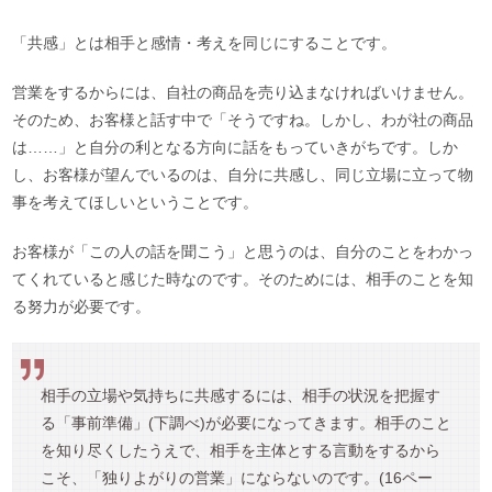
「共感」とは相手と感情・考えを同じにすることです。
営業をするからには、自社の商品を売り込まなければいけません。
そのため、お客様と話す中で「そうですね。しかし、わが社の商品
は……」と自分の利となる方向に話をもっていきがちです。しか
し、お客様が望んでいるのは、自分に共感し、同じ立場に立って物
事を考えてほしいということです。
お客様が「この人の話を聞こう」と思うのは、自分のことをわかっ
てくれていると感じた時なのです。そのためには、相手のことを知
る努力が必要です。
相手の立場や気持ちに共感するには、相手の状況を把握す
る「事前準備」(下調べ)が必要になってきます。相手のこと
を知り尽くしたうえで、相手を主体とする言動をするから
こそ、「独りよがりの営業」にならないのです。(16ペー