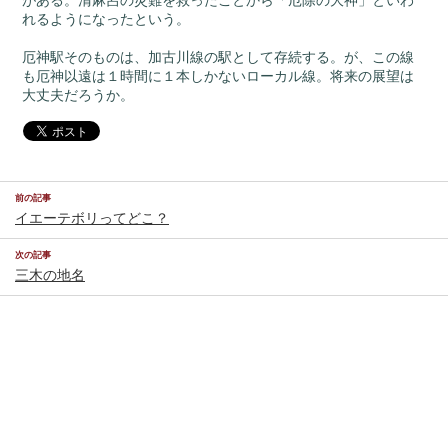
がある。清麻呂の災難を救ったことから「厄除の大神」といわ
れるようになったという。
厄神駅そのものは、加古川線の駅として存続する。が、この線
も厄神以遠は１時間に１本しかないローカル線。将来の展望は
大丈夫だろうか。
前の記事
イエーテボリってどこ？
次の記事
三木の地名