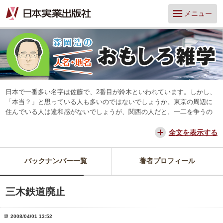
メニュー
日本で一番多い名字は佐藤で、2番目が鈴木といわれています。しかし、
「本当？」と思っている人も多いのではないでしょうか。東京の周辺に
住んでいる人は違和感がないでしょうが、関西の人だと、一二を争うの
は山本と田中だろう、と思っています。
交通が便利になって、東京からだと、離島や山中を除いてほとんどの所
全文を表示する
に日帰りできるようになりました。でも、日本は狭いようで、まだ地域
差は残っています。そんな日本を名字や地名からみつめ直してみたいと
バックナンバー一覧
著者プロフィール
思っています。
三木鉄道廃止
2008/04/01 13:52