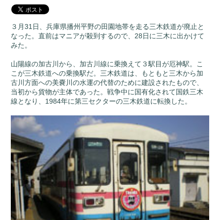
３月31日、兵庫県播州平野の田園地帯を走る三木鉄道が廃止と
なった。直前はマニアが殺到するので、28日に三木に出かけて
みた。
山陽線の加古川から、加古川線に乗換えて３駅目が厄神駅。こ
こが三木鉄道への乗換駅だ。三木鉄道は、もともと三木から加
古川方面への美嚢川の水運の代替のために建設されたもので、
当初から貨物が主体であった。戦争中に国有化されて国鉄三木
線となり、1984年に第三セクターの三木鉄道に転換した。