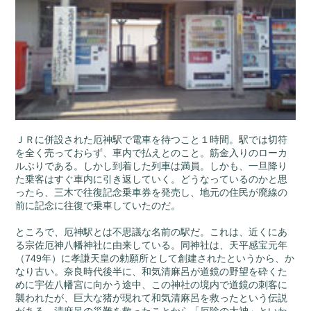
ＪＲに併設された厄神駅で電車を待つこと１時間。駅では切符
を全く売っておらず、車内で払えとのこと。筋金入りのローカ
ルぶりである。しかし到着した列車は満員。しかも、一旦降り
た乗客はすぐ車内に引き返していく。どうなっているのかと思
ったら、三木で往復記念乗車券を発売し、地元の住民が廃線の
前に記念に往復で乗車していたのだ。
ところで、厄神駅とは不思議な名前の駅だ。これは、近くにあ
る宗佐厄神八幡神社に由来している。同神社は、天平感宝元年
（749年）に孝謙天皇の勅願所として創建されたというから、か
なり古い。奈良時代後半に、和気清麻呂が道鏡の野望を砕くた
めに宇佐八幡宮に向かう途中、この神社の境内で道鏡の刺客に
襲われたが、巨大な猪が現れて和気清麻呂を救ったという伝説