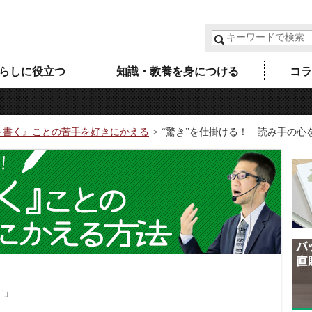
らしに役立つ
知識・教養を身につける
コラ
を書く』ことの苦手を好きにかえる
“驚き”を仕掛ける！ 読み手の心
す」
」