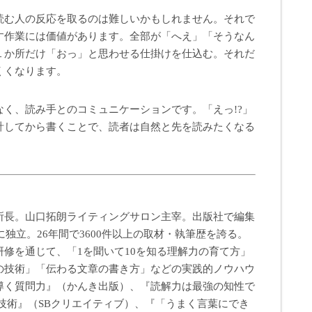
読む人の反応を取るのは難しいかもしれません。それで
す作業には価値があります。全部が「へえ」「そうなん
１か所だけ「おっ」と思わせる仕掛けを仕込む。それだ
くくなります。
く、読み手とのコミュニケーションです。「えっ!?」
計してから書くことで、読者は自然と先を読みたくなる
所長。山口拓朗ライティングサロン主宰。出版社で編集
に独立。26年間で3600件以上の取材・執筆歴を誇る。
修を通じて、「1を聞いて10を知る理解力の育て方」
の技術」「伝わる文章の書き方」などの実践的ノウハウ
導く質問力』（かんき出版）、『読解力は最強の知性で
技術』（SBクリエイティブ）、『「うまく言葉にでき