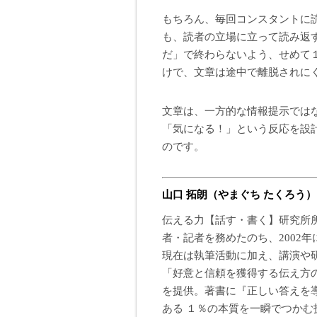
もちろん、毎回コンスタントに
も、読者の立場に立って読み返
だ」で終わらないよう、せめて
けで、文章は途中で離脱されに
文章は、一方的な情報提示ではな
「気になる！」という反応を設
のです。
山口 拓朗（やまぐち たくろう）
伝える力【話す・書く】研究所
者・記者を務めたのち、2002年
現在は執筆活動に加え、講演や研
「好意と信頼を獲得する伝え方
を提供。著書に『正しい答えを
ある １％の本質を一瞬でつかむ