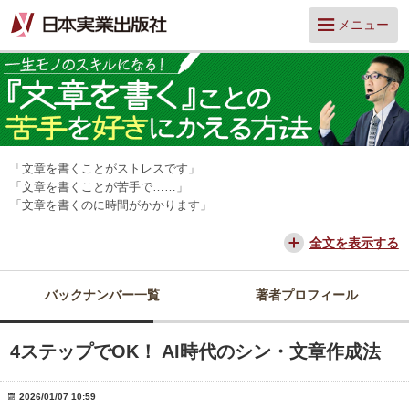
メニュー
「文章を書くことがストレスです」
「文章を書くことが苦手で……」
「文章を書くのに時間がかかります」
そんな「文章アレルギー」の人は多いのではないでしょうか？ しか
し、文章を書けるかどうかは、仕事の成果や周囲の評価に大きく関わり
全文を表示する
ます。
そんな文章に関する「困った」にやさしく応えてくれるのが、『そもそ
バックナンバー一覧
著者プロフィール
も文章ってどう書けばいいんですか？』を著書にもつ、山口拓朗さんで
す。
この連載では、これまでライターとして数多くの取材・インタビューを
4ステップでOK！ AI時代のシン・文章作成法
経験した中から導き出した、「書くことが嫌い」を「書くことが好き」
へと変える、文章作成のコツを教えてもらいます。
2026/01/07 10:59