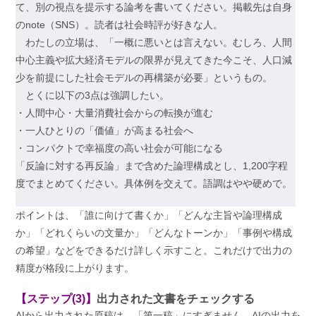
て、別の視点を提示する論考を書いてください。掲載先は自身
のnote（SNS）。読者は社会時評が好きな人。
わたしの立場は、「一概に悪いとは言えない。むしろ、人間
中心主義や拡大経済モデルの限界が見えてきた今こそ、人口減
少を前提にした社会モデルの再構築が必要」というもの。
とくに以下の3点は強調したい。
・人間中心・大量消費社会からの転換が進む
・一人ひとりの「価値」が高まる社会へ
・コンパクトで幸福度の高い社会が可能になる
「反論に対する再反論」まで含めた論理構成とし、1,200字程
度でまとめてください。具体例を交えて。語調はやや硬めで。
ポイントは、「誰に向けて書くか」「どんな主旨や論理構成
か」「どれくらいの文量か」「どんなトーンか」「事例や構成
の希望」などをできるだけ詳しく示すこと。これだけで出力の
精度が格段に上がります。
【ステップ(3)】
出力された文書をチェックする
AIから出力された原稿は、「第一稿」にすぎません。AIの出力を