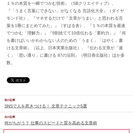
１％の本質を一瞬でつかむ技術』（SBクリエイティブ）、
『「うまく言葉にできない」がなくなる 言語化大全』（ダイヤ
モンド社）、『マネするだけで「文章がうまい」と思われる言
葉を1冊にまとめてみた。』（すばる舎）、『１％の本質を最速
でつかむ「理解力」』『9割捨てて10倍伝わる「要約力」』『何
を書けばいいかわからない人のための「うまく」「はやく」書
ける文章術』（以上、日本実業出版社）、『伝わる文章が「速
く」「思い通り」に書ける 87の法則』（明日香出版社）ほか多
数。
前の記事
SNSで人を惹きつける！ 文章テクニック5選
次の記事
何がちがう？ 仕事のスピードと質を高める文章術