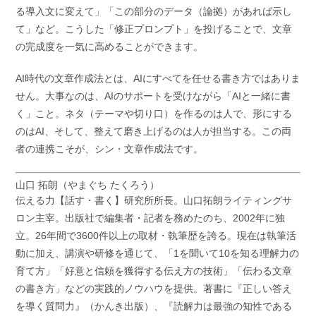
る導入文に変えて」「この部分のデータ（論拠）があれば示し
て」など。こうした「修正プロンプト」を投げることで、文章
の完成度を一気に高めることができます。
AI時代の文章作成法とは、AIにすべてを任せる書き方ではありま
せん。大事なのは、AIのサポートを受けながら「AIと一緒に書
く」こと。ネタ（テーマや切り口）を作るのは人で、形にする
のはAI、そして、整えて磨き上げるのは人が担当する。この両
者の連携こそが、シン・文章作成法です。
山口 拓朗（やまぐち たくろう）
伝える力【話す・書く】研究所所長。山口拓朗ライティングサ
ロン主宰。出版社で編集者・記者を務めたのち、2002年に独
立。26年間で3600件以上の取材・執筆歴を誇る。現在は執筆活
動に加え、講演や研修を通じて、「1を聞いて10を知る理解力の
育て方」「好意と信頼を獲得する伝え方の技術」「伝わる文章
の書き方」などの実践的ノウハウを提供。著書に『正しい答え
を導く質問力』（かんき出版）、『読解力は最強の知性である