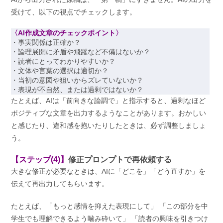
受けて、以下の視点でチェックします。
〈AI作成文章のチェックポイント〉
・事実関係は正確か？
・論理展開に矛盾や飛躍など不備はないか？
・読者にとってわかりやすいか？
・文体や言葉の選択は適切か？
・当初の意図や狙いからズレていないか？
・表現が不自然、または過剰ではないか？
たとえば、AIは「前向きな論調で」と指示すると、過剰なほど
ポジティブな文章を出力するようなことがあります。おかしい
と感じたり、違和感を抱いたりしたときは、必ず調整しましょ
う。
【ステップ(4)】
修正プロンプトで再依頼する
大きな修正が必要なときは、AIに「どこを」「どう直すか」を
伝えて再出力してもらいます。
たとえば、「もっと感情を抑えた表現にして」 「この部分を中
学生でも理解できるよう噛み砕いて」 「読者の興味を引きつけ