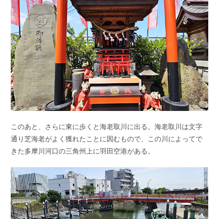
このあと、さらに東に歩くと海老取川に出る。海老取川は文字
通り芝海老がよく獲れたことに因むもので、この川によってで
きた多摩川河口の三角州上に羽田空港がある。