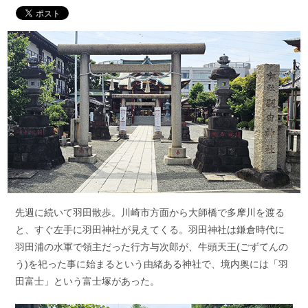
先週に続いて羽田散歩。川崎市方面から大師橋で多摩川を渡る
と、すぐ左手に羽田神社が見えてくる。羽田神社は鎌倉時代に
羽田浦の水軍で領主だった行方与次郎が、牛頭天王(ごずてんの
う)を祀った事に始まるという由緒ある神社で、境内奥には「羽
田富士」という富士塚があった。