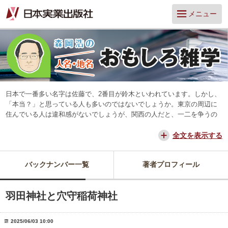
メニュー
日本で一番多い名字は佐藤で、2番目が鈴木といわれています。しかし、
「本当？」と思っている人も多いのではないでしょうか。東京の周辺に
住んでいる人は違和感がないでしょうが、関西の人だと、一二を争うの
は山本と田中だろう、と思っています。
交通が便利になって、東京からだと、離島や山中を除いてほとんどの所
全文を表示する
に日帰りできるようになりました。でも、日本は狭いようで、まだ地域
差は残っています。そんな日本を名字や地名からみつめ直してみたいと
バックナンバー一覧
著者プロフィール
思っています。
羽田神社と穴守稲荷神社
2025/06/03 10:00