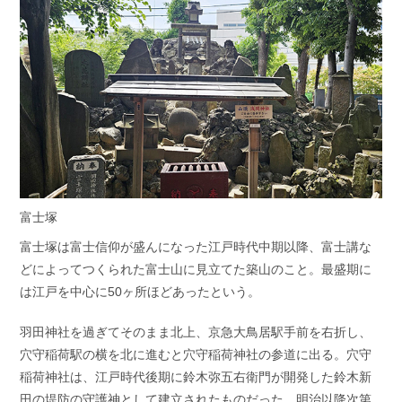
富士塚
富士塚は富士信仰が盛んになった江戸時代中期以降、富士講な
どによってつくられた富士山に見立てた築山のこと。最盛期に
は江戸を中心に50ヶ所ほどあったという。
羽田神社を過ぎてそのまま北上、京急大鳥居駅手前を右折し、
穴守稲荷駅の横を北に進むと穴守稲荷神社の参道に出る。穴守
稲荷神社は、江戸時代後期に鈴木弥五右衛門が開発した鈴木新
田の堤防の守護神として建立されたものだった。明治以降次第