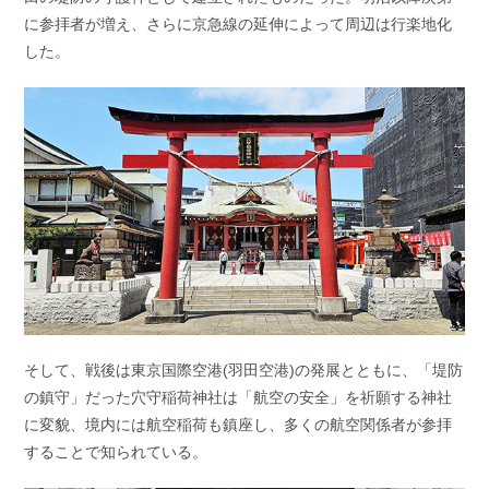
に参拝者が増え、さらに京急線の延伸によって周辺は行楽地化
した。
そして、戦後は東京国際空港(羽田空港)の発展とともに、「堤防
の鎮守」だった穴守稲荷神社は「航空の安全」を祈願する神社
に変貌、境内には航空稲荷も鎮座し、多くの航空関係者が参拝
することで知られている。