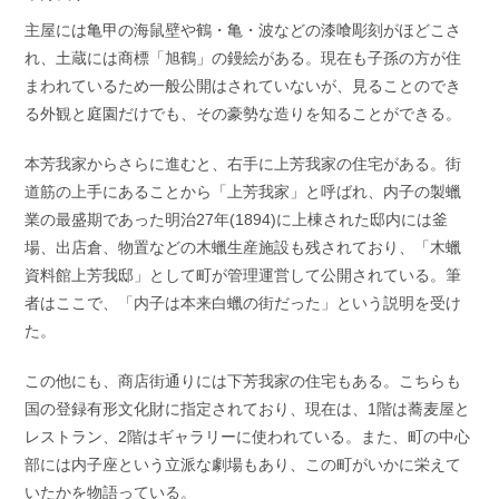
主屋には亀甲の海鼠壁や鶴・亀・波などの漆喰彫刻がほどこさ
れ、土蔵には商標「旭鶴」の鏝絵がある。現在も子孫の方が住
まわれているため一般公開はされていないが、見ることのでき
る外観と庭園だけでも、その豪勢な造りを知ることができる。
本芳我家からさらに進むと、右手に上芳我家の住宅がある。街
道筋の上手にあることから「上芳我家」と呼ばれ、内子の製蠟
業の最盛期であった明治27年(1894)に上棟された邸内には釜
場、出店倉、物置などの木蠟生産施設も残されており、「木蠟
資料館上芳我邸」として町が管理運営して公開されている。筆
者はここで、「内子は本来白蠟の街だった」という説明を受け
た。
この他にも、商店街通りには下芳我家の住宅もある。こちらも
国の登録有形文化財に指定されており、現在は、1階は蕎麦屋と
レストラン、2階はギャラリーに使われている。また、町の中心
部には内子座という立派な劇場もあり、この町がいかに栄えて
いたかを物語っている。