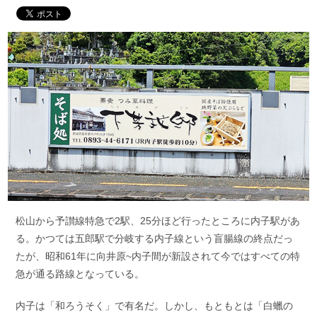
松山から予讃線特急で2駅、25分ほど行ったところに内子駅があ
る。かつては五郎駅で分岐する内子線という盲腸線の終点だっ
たが、昭和61年に向井原~内子間が新設されて今ではすべての特
急が通る路線となっている。
内子は「和ろうそく」で有名だ。しかし、もともとは「白蠟の