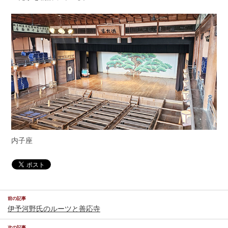
内子座
前の記事
伊予河野氏のルーツと善応寺
次の記事