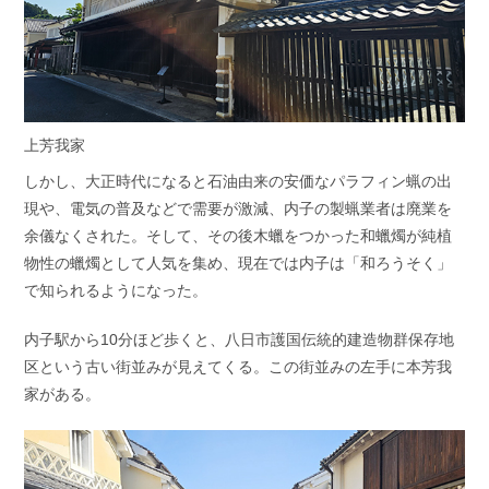
上芳我家
しかし、大正時代になると石油由来の安価なパラフィン蝋の出
現や、電気の普及などで需要が激減、内子の製蝋業者は廃業を
余儀なくされた。そして、その後木蠟をつかった和蠟燭が純植
物性の蠟燭として人気を集め、現在では内子は「和ろうそく」
で知られるようになった。
内子駅から10分ほど歩くと、八日市護国伝統的建造物群保存地
区という古い街並みが見えてくる。この街並みの左手に本芳我
家がある。