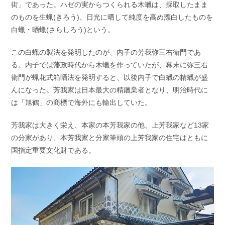
街」であった。ハゼの実からつくられる木蠟は、採取したまま
のものを生蝋(きろう)、日光に晒して純度を高め漂白したものを
白蠟・晒蠟(さらしろう)という。
この白蠟の製法を発明したのが、内子の芳我弥三右衛門であ
る。内子では藩政時代から木蠟を作っていたが、幕末に弥三右
衛門が蝋花式箱晒法を発明すると、以後内子で白蠟の精蠟が盛
んになった。芳我家は日本最大の精鑞業者となり、明治時代に
は「旭鶴」の商標で海外にも輸出していた。
芳我家は大きく栄え、本家の本芳我家の他、上芳我家など13家
の分家があり、本芳我家と分家筆頭の上芳我家の住宅はともに
国指定重要文化財である。