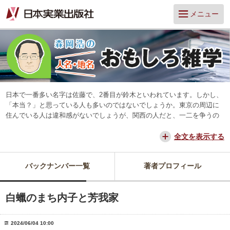
メニュー
日本で一番多い名字は佐藤で、2番目が鈴木といわれています。しかし、
「本当？」と思っている人も多いのではないでしょうか。東京の周辺に
住んでいる人は違和感がないでしょうが、関西の人だと、一二を争うの
は山本と田中だろう、と思っています。
交通が便利になって、東京からだと、離島や山中を除いてほとんどの所
全文を表示する
に日帰りできるようになりました。でも、日本は狭いようで、まだ地域
差は残っています。そんな日本を名字や地名からみつめ直してみたいと
バックナンバー一覧
著者プロフィール
思っています。
白蠟のまち内子と芳我家
2024/06/04 10:00