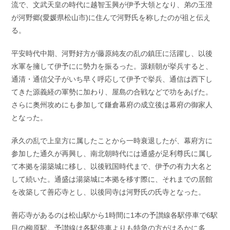
流で、文武天皇の時代に越智玉興が伊予大領となり、弟の玉澄
が河野郷(愛媛県松山市)に住んで河野氏を称したのが祖と伝え
る。
平安時代中期、河野好方が藤原純友の乱の鎮圧に活躍し、以後
水軍を擁して伊予にに勢力を振るった。源頼朝が挙兵すると、
通清・通信父子がいち早く呼応して伊予で挙兵、通信は西下し
てきた源義経の軍勢に加わり、屋島の合戦などで功をあげた。
さらに奥州攻めにも参加して鎌倉幕府の成立後は幕府の御家人
となった。
承久の乱で上皇方に属したことから一時衰退したが、幕府方に
参加した通久が再興し、南北朝時代には通盛が足利尊氏に属し
て本拠を湯築城に移し、以後戦国時代まで、伊予の有力大名と
して続いた。通盛は湯築城に本拠を移す際に、それまでの居館
を改築して善応寺とし、以後同寺は河野氏の氏寺となった。
善応寺があるのは松山駅から1時間に1本の予讃線各駅停車で6駅
目の柳原駅。予讃線は各駅停車よりも特急の方がはるかに多