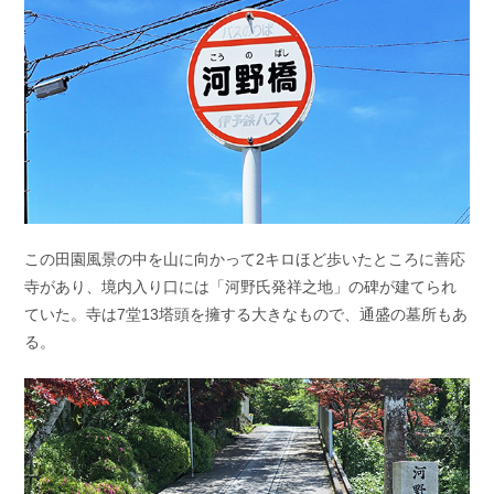
この田園風景の中を山に向かって2キロほど歩いたところに善応
寺があり、境内入り口には「河野氏発祥之地」の碑が建てられ
ていた。寺は7堂13塔頭を擁する大きなもので、通盛の墓所もあ
る。