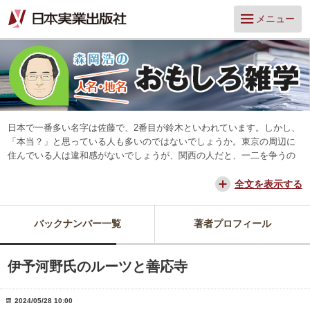
メニュー
日本で一番多い名字は佐藤で、2番目が鈴木といわれています。しかし、
「本当？」と思っている人も多いのではないでしょうか。東京の周辺に
住んでいる人は違和感がないでしょうが、関西の人だと、一二を争うの
は山本と田中だろう、と思っています。
交通が便利になって、東京からだと、離島や山中を除いてほとんどの所
全文を表示する
に日帰りできるようになりました。でも、日本は狭いようで、まだ地域
差は残っています。そんな日本を名字や地名からみつめ直してみたいと
バックナンバー一覧
著者プロフィール
思っています。
伊予河野氏のルーツと善応寺
2024/05/28 10:00