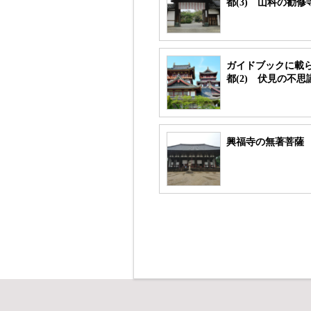
都(3) 山科の勧修
ガイドブックに載
都(2) 伏見の不
興福寺の無著菩薩