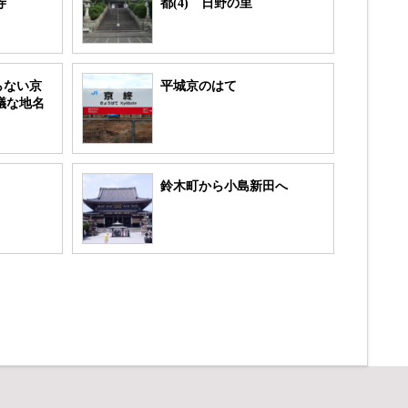
寺
都(4) 日野の里
らない京
平城京のはて
思議な地名
鈴木町から小島新田へ