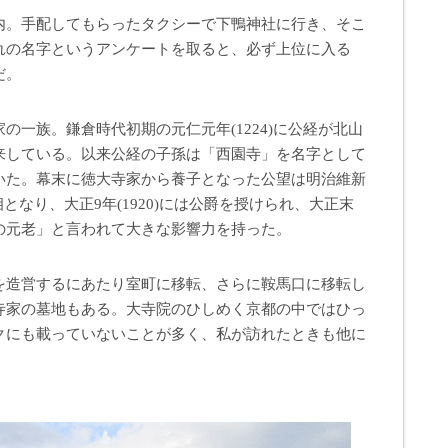
内。手配してもらったタクシーで下鴨神社に行き、そこ
れの名字というアンケートを取ると、必ず上位に入る
だ。
の一族。鎌倉時代初期の元仁元年(1224)に公経が北山
来している。以来公経の子孫は「西園寺」を名字として
いた。幕末に徳大寺家から養子となった公望は明治維新
首相となり、大正9年(1920)には公爵を授けられ、大正末
の元老」と言われて大きな影響力を持った。
を造営するにあたり室町に移転、さらに鞍馬口に移転し
寺家の墓地もある。大寺院のひしめく京都の中ではひっ
クにも載っていないことが多く、私が訪れたときも他に