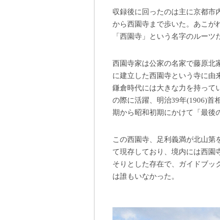
収録後に回ったのは主に京都市
から西園寺まで歩いた。あこが
「西園寺」という名字のルーツ
西園寺家は公家の名家で藤原北家
に建立した西園寺という寺に由
鎌倉時代には大きな力を持って
の際に活躍、明治39年(1906)
期から昭和初期にかけて「最後
この西園寺、足利義満が北山第
て現存しており、境内には西園
そりとした存在で、ガイドブッ
は誰もいなかった。