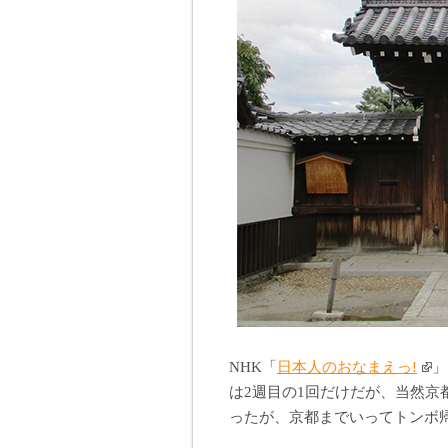
NHK「
日本人のおなまえっ!
」
は2週目の1回だけだが、当然
ったが、京都までいってトンボ