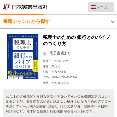
メニュー
書籍ジャンルから探す
税理士のための 銀行とのパイプ
のつくり方
電子書籍あり
発売日
2025.10.24
著者
東川仁
判型
四六判/並製
ISBN
978-4-534-06224-6
価格
￥2,200(税込)
50以上の金融機関と良好な関係性を築いてきた金融機関出身のコンサ
ルタントが、優良顧客の紹介が絶えない税理士になるためのアプロー
チ法とアピール法を網羅的に解説。銀行の選び方、訪問すべき日時、
対話術など、具体的な知識と行動法則が詰まった1冊です。