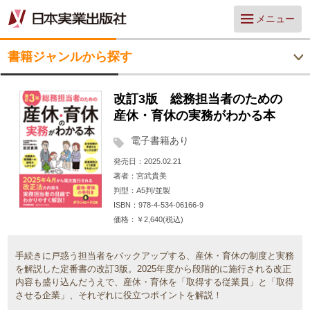
メニュー
書籍ジャンルから探す
改訂3版 総務担当者のための
産休・育休の実務がわかる本
電子書籍あり
発売日
2025.02.21
著者
宮武貴美
判型
A5判/並製
ISBN
978-4-534-06166-9
価格
￥2,640(税込)
手続きに戸惑う担当者をバックアップする、産休・育休の制度と実務
を解説した定番書の改訂3版。2025年度から段階的に施行される改正
内容も盛り込んだうえで、産休・育休を「取得する従業員」と「取得
させる企業」、それぞれに役立つポイントを解説！