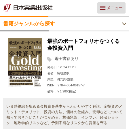
メニュー
書籍ジャンルから探す
最強のポートフォリオをつくる
金投資入門
電子書籍あり
発売日
2024.12.20
著者
菊地温以
判型
四六判/並製
ISBN
978-4-534-06157-7
価格
￥1,980(税込)
いま熱視線を集める金投資を基本からわかりやすく解説。金投資のメ
リット・デメリット、投資の方法、価格の仕組み、売却などについて
知っておきたいことがつかめる。株価急落、インフレ、経済ショッ
ク、地政学的リスクなど、予測不能なリスクから資産を守る!