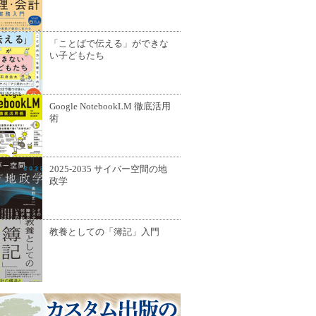
「ことばで伝える」ができな
い子どもたち
Google NotebookLM 徹底活用
術
2025-2035 サイバー空間の地
政学
教養としての「簿記」入門