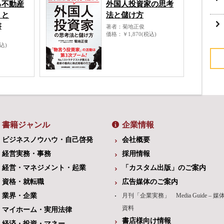
る不動産
外国人投資家の思考
〉と
法と儲け方
書
著者
菊地正俊
価格
￥1,870(税込)
税込)
書籍ジャンル
企業情報
ビジネスノウハウ・自己啓発
会社概要
経営実務・事務
採用情報
経営・マネジメント・起業
「カスタム出版」のご案内
資格・就転職
広告媒体のご案内
業界・企業
月刊「企業実務」 Media Guide – 媒
資料
マイホーム・実用法律
書店様向け情報
経済・投資・マネー