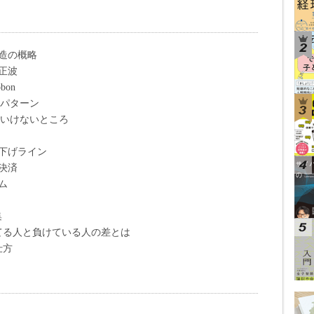
造の概略
正波
on
ドパターン
てはいけないところ
下げライン
決済
ム
集
てる人と負けている人の差とは
仕方