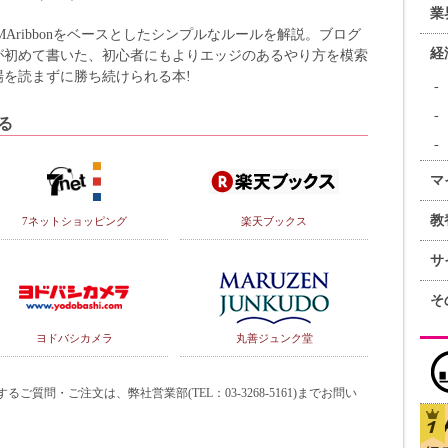
業
Aribbonをベースとしたシンプルなルールを解説。ブログ
経
が初めて書いた、初心者にもよりエッジのあるやり方を模索
を読まずに勝ち続けられる本!
る
マ
教
7ネットショッピング
楽天ブックス
サ
そ
ヨドバシカメラ
丸善ジュンク堂
質問・ご注文は、弊社営業部(TEL：03-3268-5161)までお問い