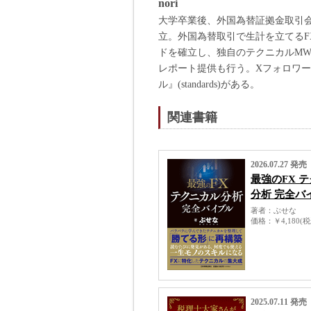
nori
大学卒業後、外国為替証拠金取引会
立。外国為替取引で生計を立てるFX
ドを確立し、独自のテクニカルMW
レポート提供も行う。Xフォロワー2
ル』(standards)がある。
関連書籍
2026.07.27 発売
最強のFX 
分析 完全バ
著者
ぶせな
価格
￥4,180(
2025.07.11 発売