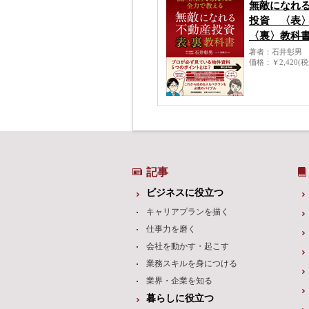
無敵になれ
投資 〈表
〈裏〉教科
著者
石井彰男
価格
￥2,420(
記事
ビジネスに役立つ
キャリアプランを描く
仕事力を磨く
会社を動かす・起こす
業務スキルを身につける
業界・企業を知る
暮らしに役立つ