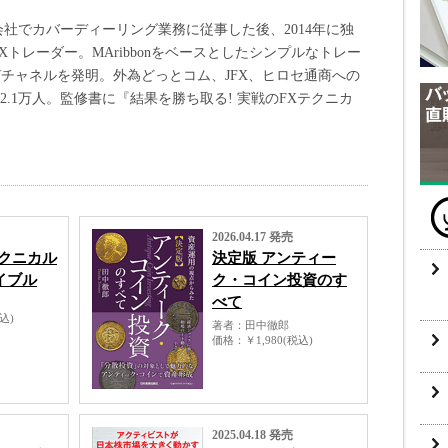
社でカバーディーリング業務に従事した後、2014年に独
トレーダー。MAribbonをベースとしたシンプルなトレー
チャネルを発明。外為どっとコム、JFX、ヒロセ通商への
.1万人。監修書に『結果を勝ち取る! 実戦のFXテクニカ
2026.04.17 発売
テクニカル
決定版 アンティー
イブル
ク・コイン投資のす
べて
税込)
著者
田中徹郎
価格
￥1,980(税込)
2025.04.18 発売