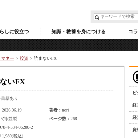
らしに役立つ
知識・教養を身につける
コラ
・マネー
投資
読まないFX
ないFX
ビ
子書籍あり
経
2026.06.19
著者
nori
経
A5判/並製
ページ数
268
978-4-534-06280-2
資
￥1,980(税込)